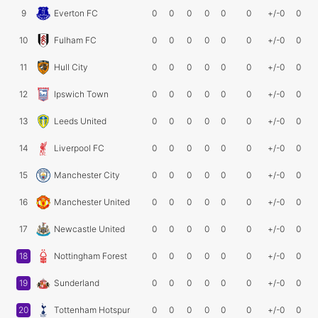
9
Everton FC
0
0
0
0
0
0
+/-0
0
10
Fulham FC
0
0
0
0
0
0
+/-0
0
11
Hull City
0
0
0
0
0
0
+/-0
0
12
Ipswich Town
0
0
0
0
0
0
+/-0
0
13
Leeds United
0
0
0
0
0
0
+/-0
0
14
Liverpool FC
0
0
0
0
0
0
+/-0
0
15
Manchester City
0
0
0
0
0
0
+/-0
0
16
Manchester United
0
0
0
0
0
0
+/-0
0
17
Newcastle United
0
0
0
0
0
0
+/-0
0
18
Nottingham Forest
0
0
0
0
0
0
+/-0
0
19
Sunderland
0
0
0
0
0
0
+/-0
0
20
Tottenham Hotspur
0
0
0
0
0
0
+/-0
0