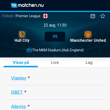
Fotboll
/
Premier League
22 aug. 11:30
VS
Hull City
Manchester United
The MKM Stadium (Hull, England)
Visas på
Live
Lag
Viaplay
DBET
Allente