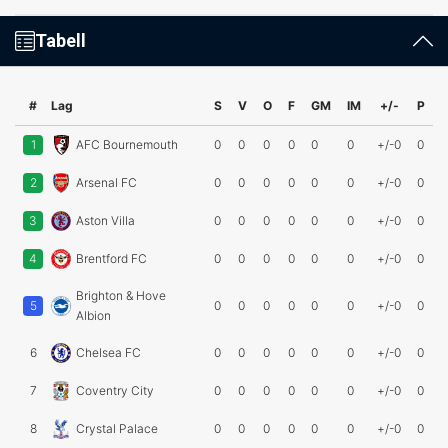
Tabell
#
Lag
S
V
O
F
GM
IM
+/-
P
1
AFC Bournemouth
0
0
0
0
0
0
+/-0
0
2
Arsenal FC
0
0
0
0
0
0
+/-0
0
3
Aston Villa
0
0
0
0
0
0
+/-0
0
4
Brentford FC
0
0
0
0
0
0
+/-0
0
Brighton & Hove
5
0
0
0
0
0
0
+/-0
0
Albion
6
Chelsea FC
0
0
0
0
0
0
+/-0
0
7
Coventry City
0
0
0
0
0
0
+/-0
0
8
Crystal Palace
0
0
0
0
0
0
+/-0
0