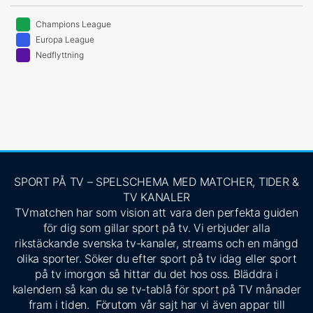
Champions League
Europa League
Nedflyttning
SPORT PÅ TV – SPELSCHEMA MED MATCHER, TIDER &
TV KANALER
TVmatchen har som vision att vara den perfekta guiden
för dig som gillar sport på tv. Vi erbjuder alla
rikstäckande svenska tv-kanaler, streams och en mängd
olika sporter. Söker du efter sport på tv idag eller sport
på tv imorgon så hittar du det hos oss. Bläddra i
kalendern så kan du se tv-tablå för sport på TV månader
fram i tiden. Förutom vår sajt har vi även appar till