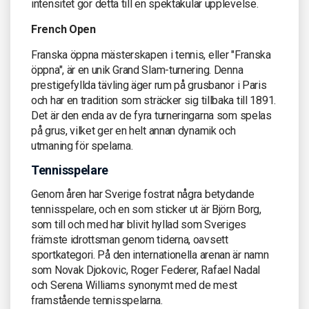
intensitet gör detta till en spektakulär upplevelse.
French Open
Franska öppna mästerskapen i tennis, eller "Franska
öppna", är en unik Grand Slam-turnering. Denna
prestigefyllda tävling äger rum på grusbanor i Paris
och har en tradition som sträcker sig tillbaka till 1891.
Det är den enda av de fyra turneringarna som spelas
på grus, vilket ger en helt annan dynamik och
utmaning för spelarna.
Tennisspelare
Genom åren har Sverige fostrat några betydande
tennisspelare, och en som sticker ut är Björn Borg,
som till och med har blivit hyllad som Sveriges
främste idrottsman genom tiderna, oavsett
sportkategori. På den internationella arenan är namn
som Novak Djokovic, Roger Federer, Rafael Nadal
och Serena Williams synonymt med de mest
framstående tennisspelarna.