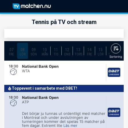
Tennis på TV och stream
07
08
09
10
11
12
13
14
15
16
17
FRE
LÖR
SÖN
MÅN
TIS
ONS
TORS
FRE
LÖR
SÖN
MÅN
Sortering
18:30
National Bank Open
WTA
Toppevent i samarbete med DBET!
18:30
National Bank Open
ATP
Det börjar ju tunnas ut ordentligt med matcher
i Montreal och under avslutningen av
turneringen kommer det spelas 15 matcher på
fem dagar. Extremt lite
Läs mer