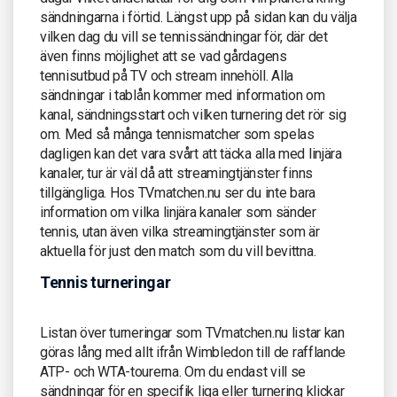
sändningarna i förtid. Längst upp på sidan kan du välja
vilken dag du vill se tennissändningar för, där det
även finns möjlighet att se vad gårdagens
tennisutbud på TV och stream innehöll. Alla
sändningar i tablån kommer med information om
kanal, sändningsstart och vilken turnering det rör sig
om. Med så många tennismatcher som spelas
dagligen kan det vara svårt att täcka alla med linjära
kanaler, tur är väl då att streamingtjänster finns
tillgängliga. Hos TVmatchen.nu ser du inte bara
information om vilka linjära kanaler som sänder
tennis, utan även vilka streamingtjänster som är
aktuella för just den match som du vill bevittna.
Tennis turneringar
Listan över turneringar som TVmatchen.nu listar kan
göras lång med allt ifrån Wimbledon till de rafflande
ATP- och WTA-tourerna. Om du endast vill se
sändningar för en specifik liga eller turnering klickar