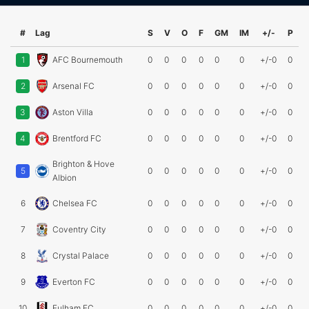
#
Lag
S
V
O
F
GM
IM
+/-
P
1
AFC Bournemouth
0
0
0
0
0
0
+/-0
0
2
Arsenal FC
0
0
0
0
0
0
+/-0
0
3
Aston Villa
0
0
0
0
0
0
+/-0
0
4
Brentford FC
0
0
0
0
0
0
+/-0
0
Brighton & Hove
5
0
0
0
0
0
0
+/-0
0
Albion
6
Chelsea FC
0
0
0
0
0
0
+/-0
0
7
Coventry City
0
0
0
0
0
0
+/-0
0
8
Crystal Palace
0
0
0
0
0
0
+/-0
0
9
Everton FC
0
0
0
0
0
0
+/-0
0
10
Fulham FC
0
0
0
0
0
0
+/-0
0