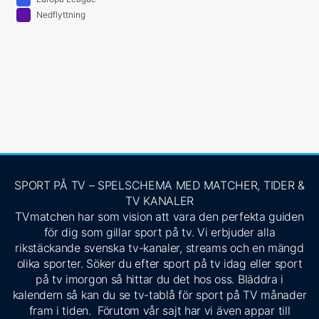
Nedflyttning
SPORT PÅ TV – SPELSCHEMA MED MATCHER, TIDER &
TV KANALER
TVmatchen har som vision att vara den perfekta guiden
för dig som gillar sport på tv. Vi erbjuder alla
rikstäckande svenska tv-kanaler, streams och en mängd
olika sporter. Söker du efter sport på tv idag eller sport
på tv imorgon så hittar du det hos oss. Bläddra i
kalendern så kan du se tv-tablå för sport på TV månader
fram i tiden. Förutom vår sajt har vi även appar till