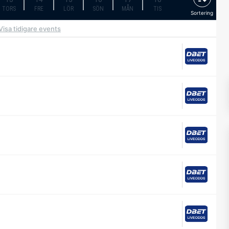
TORS
FRE
LÖR
SÖN
MÅN
TIS
Sortering
Visa tidigare events