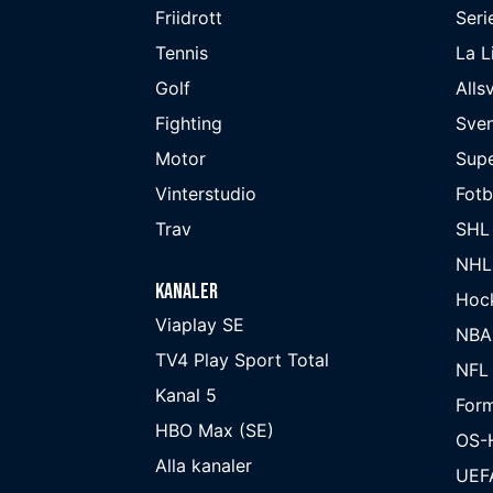
Friidrott
Seri
Tennis
La L
Golf
Alls
Fighting
Sve
Motor
Supe
Vinterstudio
Fot
Trav
SHL
NHL
Kanaler
Hoc
Viaplay SE
NBA
TV4 Play Sport Total
NFL
Kanal 5
Form
HBO Max (SE)
OS-
Alla kanaler
UEF