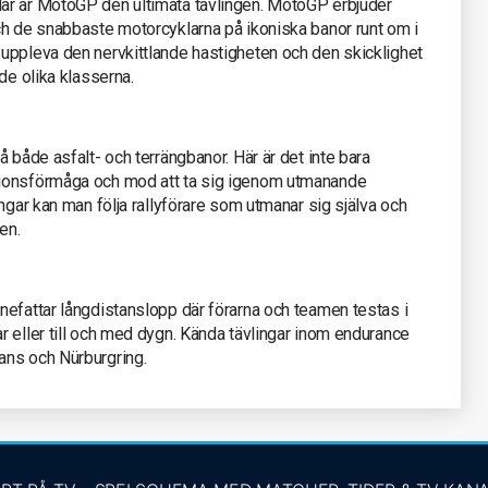
ar är MotoGP den ultimata tävlingen. MotoGP erbjuder
ch de snabbaste motorcyklarna på ikoniska banor runt om i
uppleva den nervkittlande hastigheten och den skicklighet
de olika klasserna.
 både asfalt- och terrängbanor. Här är det inte bara
tionsförmåga och mod att ta sig igenom utmanande
ngar kan man följa rallyförare som utmanar sig själva och
en.
nefattar långdistanslopp där förarna och teamen testas i
 eller till och med dygn. Kända tävlingar inom endurance
ans och Nürburgring.