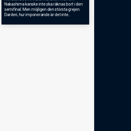
Nakashima kanske inte ska räknas bort i den
semifinal. Men möjligen den största grejen.
Darderi, hur imponerande är det inte
...