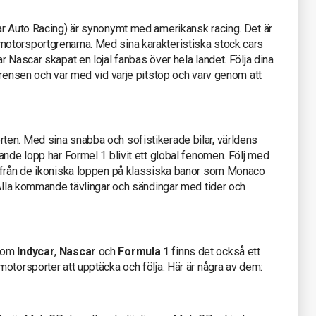
ar Auto Racing) är synonymt med amerikansk racing. Det är
otorsportgrenarna. Med sina karakteristiska stock cars
 Nascar skapat en lojal fanbas över hela landet. Följa dina
rrensen och var med vid varje pitstop och varv genom att
en. Med sina snabba och sofistikerade bilar, världens
ande lopp har Formel 1 blivit ett global fenomen. Följ med
, från de ikoniska loppen på klassiska banor som Monaco
 Alla kommande tävlingar och sändingar med tider och
 som
Indycar
,
Nascar
och
Formula 1
finns det också ett
otorsporter att upptäcka och följa. Här är några av dem: