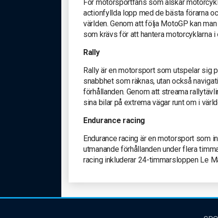
För motorsportfans som älskar motorcykl
actionfyllda lopp med de bästa förarna o
världen. Genom att följa MotoGP kan man 
som krävs för att hantera motorcyklarna i 
Rally
Rally är en motorsport som utspelar sig på
snabbhet som räknas, utan också naviga
förhållanden. Genom att streama rallytävli
sina bilar på extrema vägar runt om i värld
Endurance racing
Endurance racing är en motorsport som in
utmanande förhållanden under flera timmar
racing inkluderar 24-timmarsloppen Le M