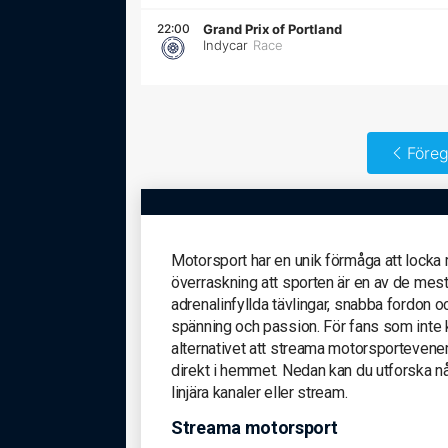
22:00
Grand Prix of Portland
Indycar
Race
Föreg
Motorsport har en unik förmåga att locka m
överraskning att sporten är en av de me
adrenalinfyllda tävlingar, snabba fordon oc
spänning och passion. För fans som inte k
alternativet att streama motorsportevene
direkt i hemmet. Nedan kan du utforska nå
linjära kanaler eller stream.
Streama motorsport