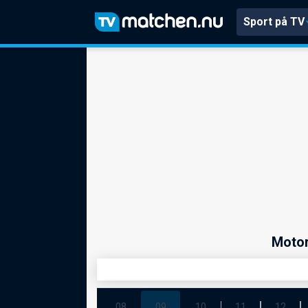
Sport på TV
Motor
08
09
10
11
12