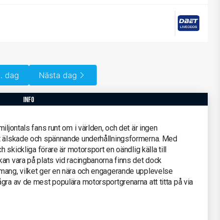
. dag
Nästa dag
info
iljontals fans runt om i världen, och det är ingen
st älskade och spännande underhållningsformerna. Med
h skickliga förare är motorsport en oändlig källa till
an vara på plats vid racingbanorna finns det dock
mang, vilket ger en nära och engagerande upplevelse
gra av de mest populära motorsportgrenarna att titta på via