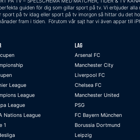
RT PÅ TV – SPELSCHEMA MED MATCHER, TIDER & TV KAN
rfekta guiden för dig som gillar sport på tv. Vi erbjuder alla
 sport på tv idag eller sport på tv imorgon så hittar du det ho
ånader fram i tiden. Förutom vår sajt har vi även appar till i
r
Lag
-cupen
Arsenal FC
mpionship
Manchester City
cupen
Liverpool FC
ier League
Chelsea FC
mpions League
Manchester United
opa League
PSG
A Nations League
FC Bayern München
e 1
Borussia Dortmund
esliga
Leipzig