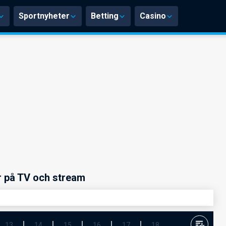
Sportnyheter
Betting
Casino
 på TV och stream
13
14
15
16
17
18