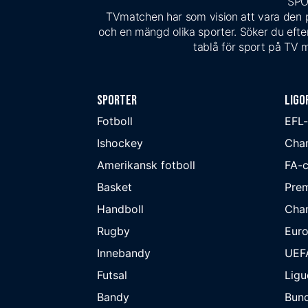
SPO
TVmatchen har som vision att vara den pe
och en mängd olika sporter. Söker du efter
tablå för sport på TV m
Sporter
Ligo
Fotboll
EFL
Ishockey
Cha
Amerikansk fotboll
FA-
Basket
Prem
Handboll
Cha
Rugby
Eur
Innebandy
UEF
Futsal
Ligu
Bandy
Bund