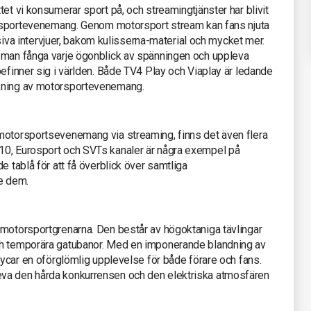
et vi konsumerar sport på, och streamingtjänster har blivit
torsportevenemang. Genom motorsport stream kan fans njuta
lusiva intervjuer, bakom kulisserna-material och mycket mer.
 man fånga varje ögonblick av spänningen och uppleva
befinner sig i världen. Både TV4 Play och Viaplay är ledande
ckning av motorsportevenemang.
motorsportsevenemang via streaming, finns det även flera
10, Eurosport och SVTs kanaler är några exempel på
e tablå för att få överblick över samtliga
e dem.
 motorsportgrenarna. Den består av högoktaniga tävlingar
ch temporära gatubanor. Med en imponerande blandning av
ndycar en oförglömlig upplevelse för både förare och fans.
va den hårda konkurrensen och den elektriska atmosfären