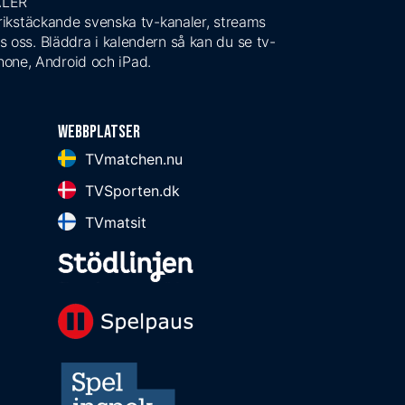
ALER
 rikstäckande svenska tv-kanaler, streams
s oss. Bläddra i kalendern så kan du se tv-
Phone, Android och iPad.
Webbplatser
TVmatchen.nu
TVSporten.dk
TVmatsit