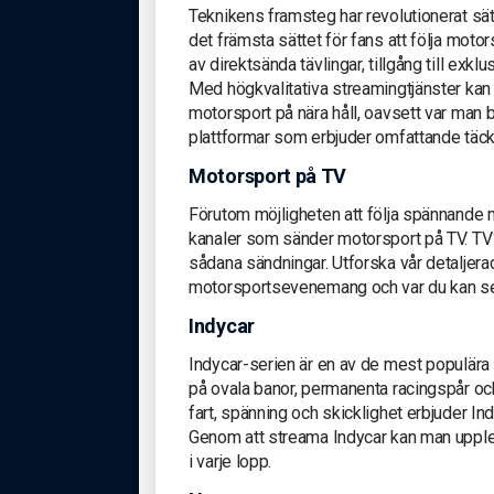
Teknikens framsteg har revolutionerat sätt
det främsta sättet för fans att följa mo
av direktsända tävlingar, tillgång till exk
Med högkvalitativa streamingtjänster kan
motorsport på nära håll, oavsett var man 
plattformar som erbjuder omfattande tä
Motorsport på TV
Förutom möjligheten att följa spännande 
kanaler som sänder motorsport på TV. TV
sådana sändningar. Utforska vår detaljerad
motorsportsevenemang och var du kan s
Indycar
Indycar-serien är en av de mest populära
på ovala banor, permanenta racingspår o
fart, spänning och skicklighet erbjuder I
Genom att streama Indycar kan man upple
i varje lopp.