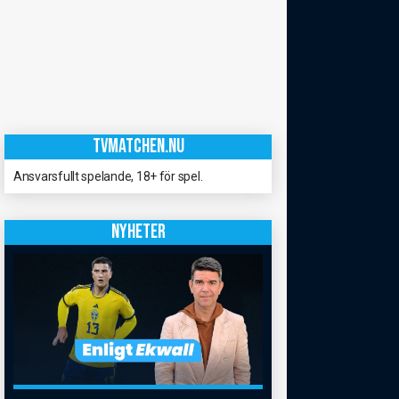
TVMATCHEN.NU
Ansvarsfullt spelande, 18+ för spel.
NYHETER