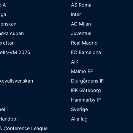
e A
AS Roma
iga
Inter
venskan
AC Milan
nska cupen
Juventus
rettan
Real Madrid
bolls-VM 2026
FC Barcelona
AIK
Malmö FF
keyallsvenskan
Djurgårdens IF
IFK Göteborg
Hammarby IF
el 1
Sverige
Handboll
Alla lag
A Conference League