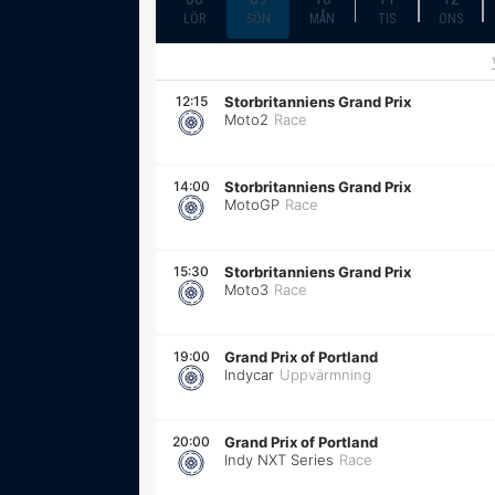
LÖR
SÖN
MÅN
TIS
ONS
12:15
Storbritanniens Grand Prix
Moto2
Race
14:00
Storbritanniens Grand Prix
MotoGP
Race
15:30
Storbritanniens Grand Prix
Moto3
Race
19:00
Grand Prix of Portland
Indycar
Uppvärmning
20:00
Grand Prix of Portland
Indy NXT Series
Race