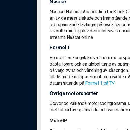
Nascar
Nascar (National Association for Stock C
en av de mest älskade och framstående m
och spännande tävlingar på ovala banor har
favoritförare, upplev den intensiva konku
streama Nascar online.
Formel 1
Formel 1 är kungaklassen inom motorsport
bästa förare och en global turné av spänn
på varje twist och vändning av säsongen
till de moderna spåren runt om i världen.
datum hittar du på
Formel 1 på TV
Övriga motorsporter
Utöver de välkända motorsportgrenarna
brett utbud av spännande och varierande m
MotoGP