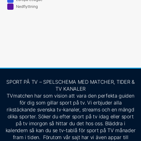
Nedflyttning
SPORT PÅ TV – SPELSCHEMA MED MATCHER, TIDER &
TV KANALER
TVmatchen har som vision att vara den perfekta guiden
för dig som gillar sport på tv. Vi erbjuder alla
rikstäckande svenska tv-kanaler, streams och en mängd
olika sporter. Söker du efter sport på tv idag eller sport
på tv imorgon så hittar du det hos oss. Bläddra i
kalendern så kan du se tv-tablå för sport på TV månader
fram i tiden. Förutom vår sajt har vi även appar till