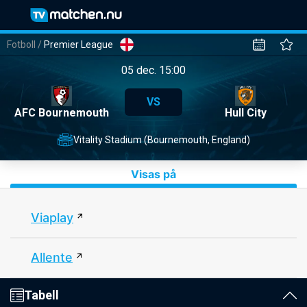
Fotboll
/
Premier League
05 dec. 15:00
VS
AFC Bournemouth
Hull City
Vitality Stadium (Bournemouth, England)
Visas på
Viaplay
Allente
Tabell