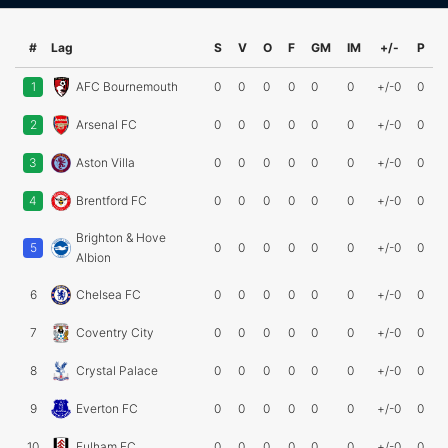
#
Lag
S
V
O
F
GM
IM
+/-
P
1
AFC Bournemouth
0
0
0
0
0
0
+/-0
0
2
Arsenal FC
0
0
0
0
0
0
+/-0
0
3
Aston Villa
0
0
0
0
0
0
+/-0
0
4
Brentford FC
0
0
0
0
0
0
+/-0
0
Brighton & Hove
5
0
0
0
0
0
0
+/-0
0
Albion
6
Chelsea FC
0
0
0
0
0
0
+/-0
0
7
Coventry City
0
0
0
0
0
0
+/-0
0
8
Crystal Palace
0
0
0
0
0
0
+/-0
0
9
Everton FC
0
0
0
0
0
0
+/-0
0
10
Fulham FC
0
0
0
0
0
0
+/-0
0