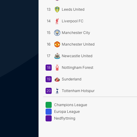
13
Leeds United
14
Liverpool FC
15
Manchester City
16
Manchester United
17
Newcastle United
18
Nottingham Forest
19
Sunderland
20
Tottenham Hotspur
Champions League
Europa League
Nedflyttning