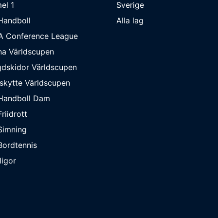
el 1
Sverige
Handboll
Alla lag
A Conference League
na Världscupen
dskidor Världscupen
skytte Världscupen
Handboll Dam
riidrott
Simning
ordtennis
ligor