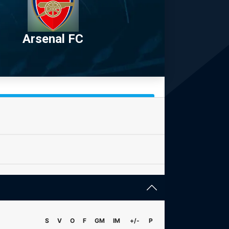
Arsenal FC
S
V
O
F
GM
IM
+/-
P