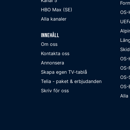
Kanal 5
Form
HBO Max (SE)
OS-
Alla kanaler
UEF
Alpi
Innehåll
Läng
Om oss
Skid
Kontakta oss
OS-
Annonsera
OS-F
Skapa egen TV-tablå
OS-
Telia - paket & erbjudanden
OS-B
Skriv för oss
Alla 