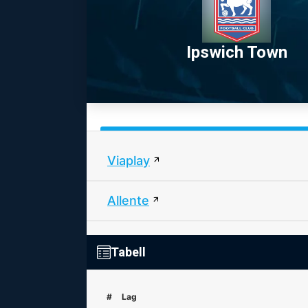
Ipswich Town
Viaplay
Allente
Tabell
#
Lag