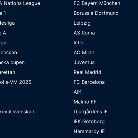
A Nations League
FC Bayern München
e 1
Borussia Dortmund
esliga
Leipzig
e A
AS Roma
iga
Inter
venskan
AC Milan
nska cupen
Juventus
rettan
Real Madrid
bolls-VM 2026
FC Barcelona
AIK
Malmö FF
keyallsvenskan
Djurgårdens IF
IFK Göteborg
Hammarby IF