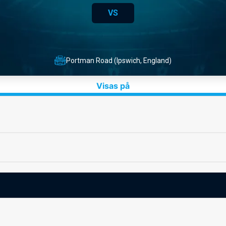
VS
Portman Road (Ipswich, England)
Visas på