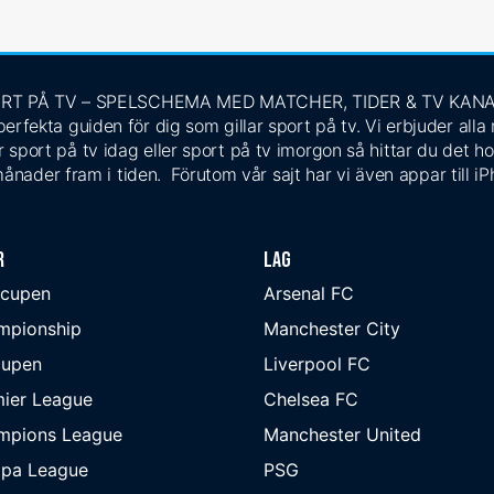
RT PÅ TV – SPELSCHEMA MED MATCHER, TIDER & TV KAN
rfekta guiden för dig som gillar sport på tv. Vi erbjuder alla
 sport på tv idag eller sport på tv imorgon så hittar du det ho
ånader fram i tiden. Förutom vår sajt har vi även appar till i
r
Lag
-cupen
Arsenal FC
mpionship
Manchester City
cupen
Liverpool FC
ier League
Chelsea FC
mpions League
Manchester United
opa League
PSG