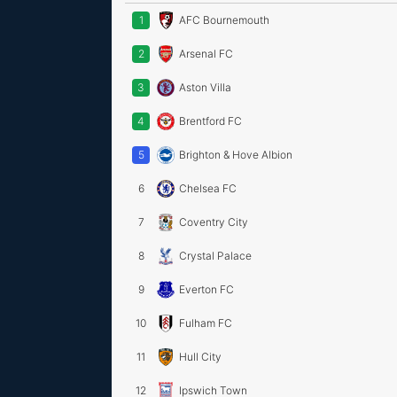
1
AFC Bournemouth
2
Arsenal FC
3
Aston Villa
4
Brentford FC
5
Brighton & Hove Albion
6
Chelsea FC
7
Coventry City
8
Crystal Palace
9
Everton FC
10
Fulham FC
11
Hull City
12
Ipswich Town