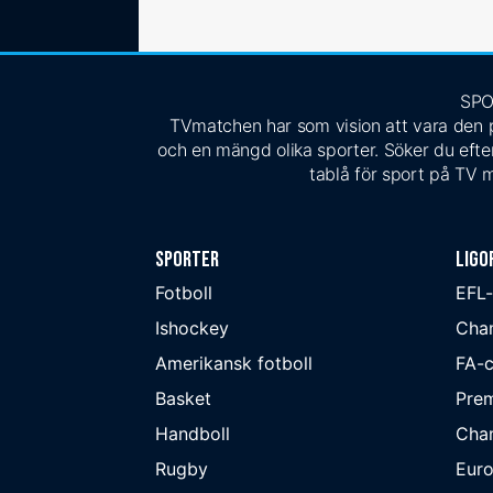
SPO
TVmatchen har som vision att vara den pe
och en mängd olika sporter. Söker du efter
tablå för sport på TV m
Sporter
Ligo
Fotboll
EFL
Ishockey
Cha
Amerikansk fotboll
FA-
Basket
Prem
Handboll
Cha
Rugby
Eur