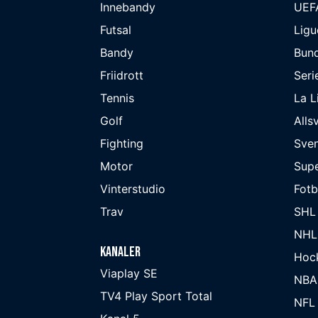
Innebandy
UEF
Futsal
Ligu
Bandy
Bund
Friidrott
Seri
Tennis
La L
Golf
Alls
Fighting
Sve
Motor
Supe
Vinterstudio
Fot
Trav
SHL
NHL
Kanaler
Hoc
Viaplay SE
NBA
TV4 Play Sport Total
NFL