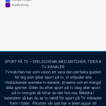
Nedflyttning
SPORT PÅ TV – SPELSCHEMA MED MATCHER, TIDER &
TV KANALER
TVmatchen har som vision att vara den perfekta guiden
för dig som gillar sport på tv. Vi erbjuder alla
rikstäckande svenska tv-kanaler, streams och en mängd
olika sporter. Söker du efter sport på tv idag eller sport
på tv imorgon så hittar du det hos oss. Bläddra i
kalendern så kan du se tv-tablå för sport på TV månader
fram i tiden. Förutom vår sajt har vi även appar till