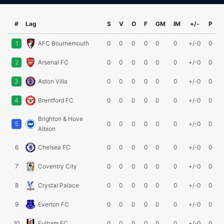
#
Lag
S
V
O
F
GM
IM
+/-
P
1
AFC Bournemouth
0
0
0
0
0
0
+/-0
0
2
Arsenal FC
0
0
0
0
0
0
+/-0
0
3
Aston Villa
0
0
0
0
0
0
+/-0
0
4
Brentford FC
0
0
0
0
0
0
+/-0
0
Brighton & Hove
5
0
0
0
0
0
0
+/-0
0
Albion
6
Chelsea FC
0
0
0
0
0
0
+/-0
0
7
Coventry City
0
0
0
0
0
0
+/-0
0
8
Crystal Palace
0
0
0
0
0
0
+/-0
0
9
Everton FC
0
0
0
0
0
0
+/-0
0
10
Fulham FC
0
0
0
0
0
0
+/-0
0