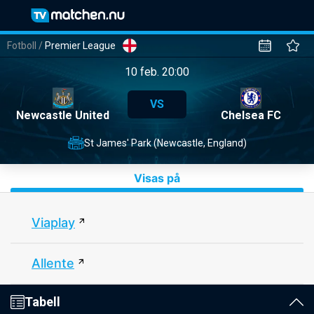
Fotboll
/
Premier League
10 feb. 20:00
VS
Newcastle United
Chelsea FC
St James' Park (Newcastle, England)
Visas på
Viaplay
Allente
Tabell