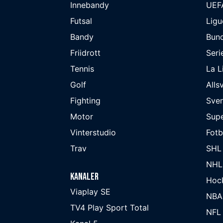
Innebandy
UEF
Futsal
Ligu
Bandy
Bund
Friidrott
Seri
Tennis
La L
Golf
Alls
Fighting
Sve
Motor
Supe
Vinterstudio
Fot
Trav
SHL
NHL
Kanaler
Hoc
Viaplay SE
NBA
TV4 Play Sport Total
NFL