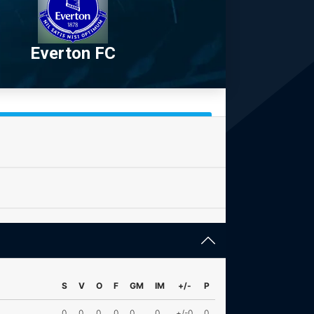
Everton FC
S
V
O
F
GM
IM
+/-
P
0
0
0
0
0
0
+/-0
0