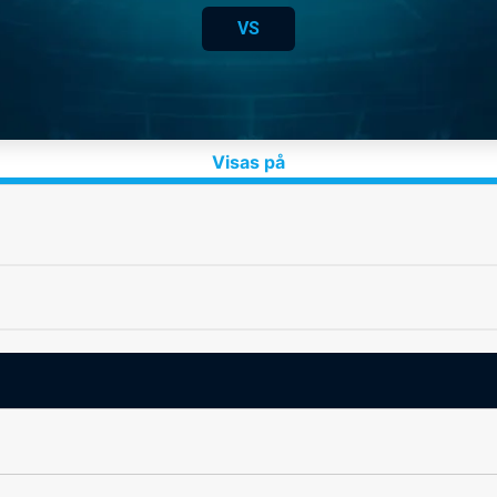
VS
Visas på