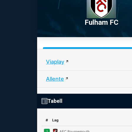
Fulham FC
Viaplay
Allente
Tabell
#
Lag
1
AFC Bournemouth