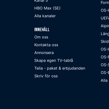
Kanal 5
Form
HBO Max (SE)
OS-
Alla kanaler
UEF
Alpi
Innehåll
Läng
Om oss
Skid
Kontakta oss
OS-
Annonsera
OS-F
Skapa egen TV-tablå
OS-
Telia - paket & erbjudanden
OS-B
Skriv för oss
Alla 