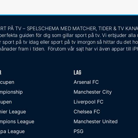
RT PÅ TV – SPELSCHEMA MED MATCHER, TIDER & TV KAN
rfekta guiden för dig som gillar sport på tv. Vi erbjuder alla
 sport på tv idag eller sport på tv imorgon så hittar du det ho
ånader fram i tiden. Förutom vår sajt har vi även appar till i
r
Lag
-cupen
Arsenal FC
mpionship
Manchester City
cupen
Liverpool FC
ier League
Chelsea FC
mpions League
Manchester United
opa League
PSG