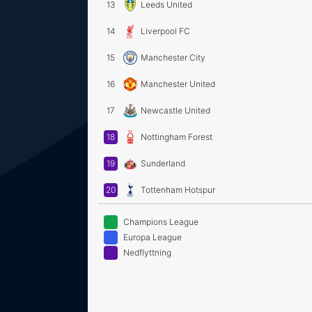
13
Leeds United
14
Liverpool FC
15
Manchester City
16
Manchester United
17
Newcastle United
18
Nottingham Forest
19
Sunderland
20
Tottenham Hotspur
Champions League
Europa League
Nedflyttning