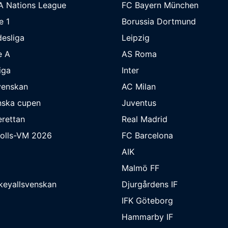
A Nations League
FC Bayern München
e 1
Borussia Dortmund
esliga
Leipzig
e A
AS Roma
iga
Inter
venskan
AC Milan
nska cupen
Juventus
rettan
Real Madrid
bolls-VM 2026
FC Barcelona
AIK
Malmö FF
keyallsvenskan
Djurgårdens IF
IFK Göteborg
Hammarby IF