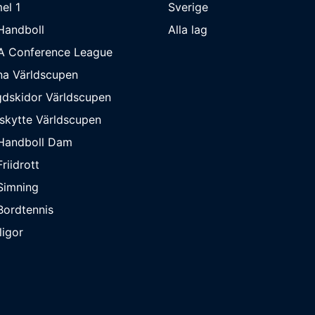
el 1
Sverige
Handboll
Alla lag
A Conference League
na Världscupen
dskidor Världscupen
skytte Världscupen
Handboll Dam
riidrott
Simning
ordtennis
ligor