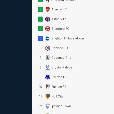
2
Arsenal FC
3
Aston Villa
4
Brentford FC
5
Brighton & Hove Albion
6
Chelsea FC
7
Coventry City
8
Crystal Palace
9
Everton FC
10
Fulham FC
11
Hull City
12
Ipswich Town