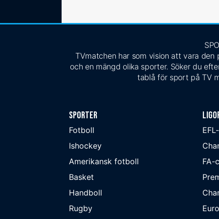
SPO
TVmatchen har som vision att vara den pe
och en mängd olika sporter. Söker du efter
tablå för sport på TV m
Sporter
Ligo
Fotboll
EFL
Ishockey
Cha
Amerikansk fotboll
FA-
Basket
Prem
Handboll
Cha
Rugby
Eur