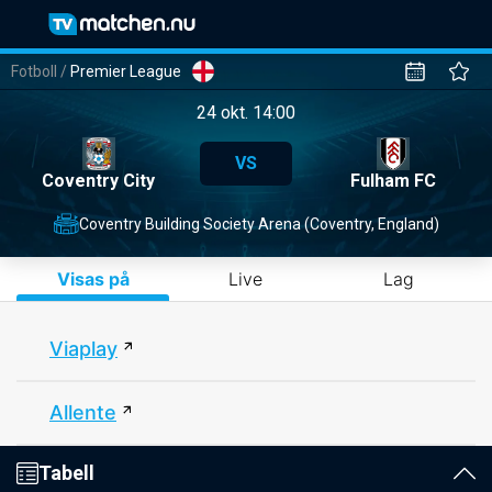
Fotboll
/
Premier League
24 okt. 14:00
VS
Coventry City
Fulham FC
Coventry Building Society Arena (Coventry, England)
Visas på
Live
Lag
Viaplay
Allente
Tabell