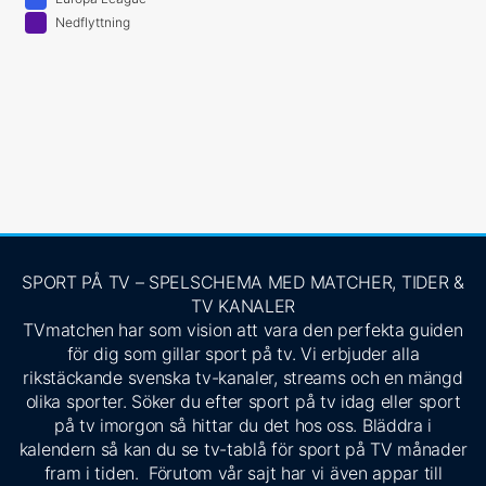
Nedflyttning
SPORT PÅ TV – SPELSCHEMA MED MATCHER, TIDER &
TV KANALER
TVmatchen har som vision att vara den perfekta guiden
för dig som gillar sport på tv. Vi erbjuder alla
rikstäckande svenska tv-kanaler, streams och en mängd
olika sporter. Söker du efter sport på tv idag eller sport
på tv imorgon så hittar du det hos oss. Bläddra i
kalendern så kan du se tv-tablå för sport på TV månader
fram i tiden. Förutom vår sajt har vi även appar till