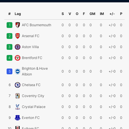
#
Lag
S
V
O
F
GM
IM
+/-
P
1
AFC Bournemouth
0
0
0
0
0
0
+/-0
0
2
Arsenal FC
0
0
0
0
0
0
+/-0
0
3
Aston Villa
0
0
0
0
0
0
+/-0
0
4
Brentford FC
0
0
0
0
0
0
+/-0
0
Brighton & Hove
5
0
0
0
0
0
0
+/-0
0
Albion
6
Chelsea FC
0
0
0
0
0
0
+/-0
0
7
Coventry City
0
0
0
0
0
0
+/-0
0
8
Crystal Palace
0
0
0
0
0
0
+/-0
0
9
Everton FC
0
0
0
0
0
0
+/-0
0
10
Fulham FC
0
0
0
0
0
0
+/-0
0