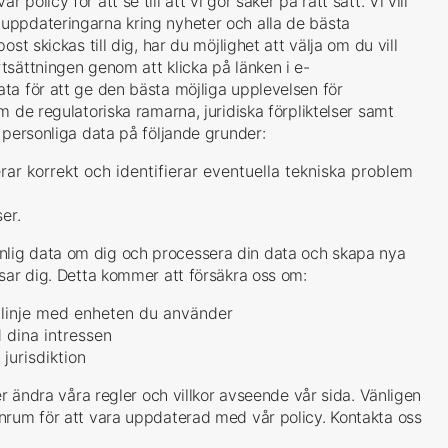
olicy för att se till att vi gör saker på rätt sätt. Vi vill
uppdateringarna kring nyheter och alla de bästa
st skickas till dig, har du möjlighet att välja om du vill
tsättningen genom att klicka på länken i e-
ta för att ge den bästa möjliga upplevelsen för
m de regulatoriska ramarna, juridiska förpliktelser samt
 personliga data på följande grunder:
ar korrekt och identifierar eventuella tekniska problem
er.
lig data om dig och processera din data och skapa nya
sar dig. Detta kommer att försäkra oss om:
i linje med enheten du använder
 dina intressen
 jurisdiktion
er ändra våra regler och villkor avseende vår sida. Vänligen
nrum för att vara uppdaterad med vår policy. Kontakta oss