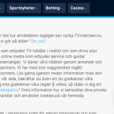
Sportnyheter
Betting
Casino
r det hur användaren lagligen kan nyttja TVmatchen.nu.
vi gör på sidan ”
Om oss
”.
om erbjuder TV-tablåer i realtid och som drivs utav
m online media som erbjuder service och guidar
evenemangen. Vi tjänar våra intäkter genom annonser och
artners. Vi har med stor noggrannhet ingått
partners. Läs gärna igenom nedan information med stor
l vår sida, bekräftar du även att du godkänner våra
nte godkänner våra regler & villkor, så råder vi dig att
itetspolicy
” finns information hur vi behandlar dina privata
behandlar och använder cookies på vår hemsida.
är i informativt syfte för allmän information och som