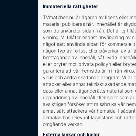
Immateriella rättigheter
TVmatchen.nu är ägaren av licens eller in
material publiceras här. Innehållet är skyd
som du använder sidan från. Det är ej tillå
vinning. Vi tillåter endast användning av 
något sätt använda sidan för kommersiellt e
någon typ av förlust eller påverkan av aff
borttagande av innehåll, såtillvida innehåll
eller bryter mot privata policyn eller bryte
garantera att vår hemsida är fri från viru
virus och andra skadande program. Vi är ej 
attacker eller annat tekniskt skadande mat
data eller annat äganderättsmaterial som
uppladdning av innehåll eller sidor som är
avsiktligen försöker att missbruka vår hem
annat sätt attackera vår hemsida. I såda
anmälan hos relevant laginstans och rätt
omgående verkan.
Externa länkar och källor