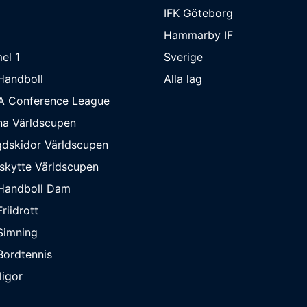
IFK Göteborg
Hammarby IF
el 1
Sverige
Handboll
Alla lag
A Conference League
na Världscupen
dskidor Världscupen
skytte Världscupen
Handboll Dam
riidrott
Simning
ordtennis
ligor