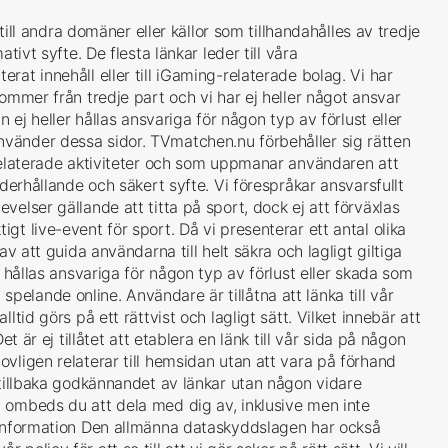
 till andra domäner eller källor som tillhandahålles av tredje
tivt syfte. De flesta länkar leder till våra
at innehåll eller till iGaming-relaterade bolag. Vi har
kommer från tredje part och vi har ej heller något ansvar
n ej heller hållas ansvariga för någon typ av förlust eller
vänder dessa sidor. TVmatchen.nu förbehåller sig rätten
lrelaterade aktiviteter och som uppmanar användaren att
nderhållande och säkert syfte. Vi förespråkar ansvarsfullt
elser gällande att titta på sport, dock ej att förväxlas
t live-event för sport. Då vi presenterar ett antal olika
av att guida användarna till helt säkra och lagligt giltiga
j hållas ansvariga för någon typ av förlust eller skada som
lande online. Användare är tillåtna att länka till vår
ltid görs på ett rättvist och lagligt sätt. Vilket innebär att
et är ej tillåtet att etablera en länk till vår sida på någon
vligen relaterar till hemsidan utan att vara på förhand
 tillbaka godkännandet av länkar utan någon vidare
 ombeds du att dela med dig av, inklusive men inte
tinformation Den allmänna dataskyddslagen har också