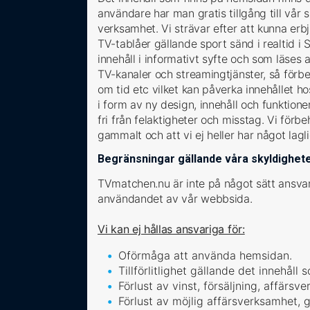
användare har man gratis tillgång till vår 
verksamhet. Vi strävar efter att kunna erb
TV-tablåer gällande sport sänd i realtid i 
innehåll i informativt syfte och som läses
TV-kanaler och streamingtjänster, så förbeh
om tid etc vilket kan påverka innehållet 
i form av ny design, innehåll och funktione
fri från felaktigheter och misstag. Vi förbe
gammalt och att vi ej heller har något la
Begränsningar gällande våra skyldighet
TVmatchen.nu är inte på något sätt ansvar
användandet av vår webbsida.
Vi kan ej hållas ansvariga för:
Oförmåga att använda hemsidan.
Tillförlitlighet gällande det innehåll 
Förlust av vinst, försäljning, affärsve
Förlust av möjlig affärsverksamhet, go