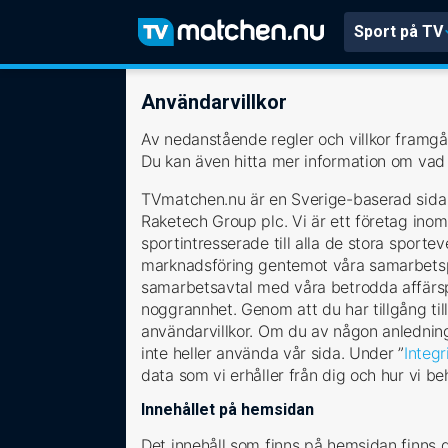
Sport på TV
Användarvillkor
Av nedanstående regler och villkor framgå
Du kan även hitta mer information om vad 
TVmatchen.nu är en Sverige-baserad sida s
Raketech Group plc. Vi är ett företag ino
sportintresserade till alla de stora sport
marknadsföring gentemot våra samarbetsp
samarbetsavtal med våra betrodda affärs
noggrannhet. Genom att du har tillgång til
användarvillkor. Om du av någon anledning i
inte heller använda vår sida. Under ”
Integr
data som vi erhåller från dig och hur vi 
Innehållet på hemsidan
Det innehåll som finns på hemsidan finns d