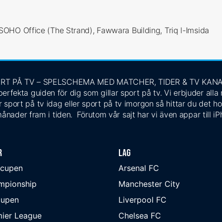
SOHO Office (The Strand), Fawwara Building, Triq l
-Imsida
RT PÅ TV – SPELSCHEMA MED MATCHER, TIDER & TV KAN
rfekta guiden för dig som gillar sport på tv. Vi erbjuder alla
 sport på tv idag eller sport på tv imorgon så hittar du det ho
ånader fram i tiden. Förutom vår sajt har vi även appar till i
r
Lag
-cupen
Arsenal FC
mpionship
Manchester City
cupen
Liverpool FC
ier League
Chelsea FC