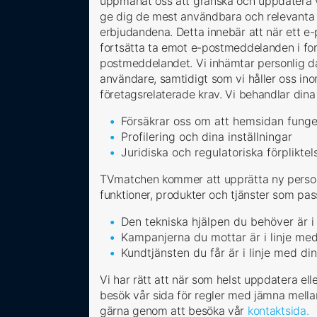
uppmanat oss att granska och uppdatera vår p
ge dig de mest användbara och relevanta 
erbjudandena. Detta innebär att när ett e-po
fortsätta ta emot e-postmeddelanden i for
postmeddelandet. Vi inhämtar personlig da
användare, samtidigt som vi håller oss ino
företagsrelaterade krav. Vi behandlar dina
Försäkrar oss om att hemsidan funger
Profilering och dina inställningar
Juridiska och regulatoriska förpliktels
TVmatchen kommer att upprätta ny person
funktioner, produkter och tjänster som pas
Den tekniska hjälpen du behöver är 
Kampanjerna du mottar är i linje med
Kundtjänsten du får är i linje med din
Vi har rätt att när som helst uppdatera ell
besök vår sida för regler med jämna mella
gärna genom att besöka vår
kontaktsida.