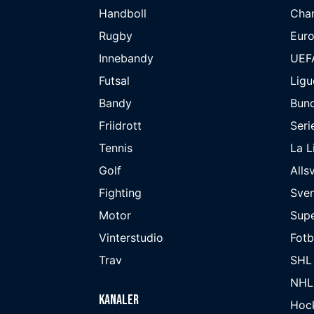
Handboll
Cha
Rugby
Eur
Innebandy
UEF
Futsal
Ligu
Bandy
Bund
Friidrott
Seri
Tennis
La L
Golf
Alls
Fighting
Sve
Motor
Supe
Vinterstudio
Fot
Trav
SHL
NHL
Kanaler
Hoc