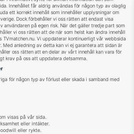
sida. Innehållet får aldrig användas för någon typ av olaglig
juda ett korrekt innehåll som innehåller upplysningar om
Sverige. Dock förbehåller vi oss rätten att endast visa
 av användaren på egen risk. När det gäller tredje part som
åller vi oss rätten att de när som helst kan ändra innehåll
hos TVmatchen.nu. Vi uppdaterar kontinuerligt vår webbsida
r. Med anledning av detta kan vi ej garantera att sidan är
håller oss rätten att en delar av vårt innehåll kan vara för
gligt krav på oss att uppdatera detsamma.
er
iga för någon typ av förlust eller skada i samband med
som visas på vår sida.
rksamhet eller intäkter.
odwill eller rykte.