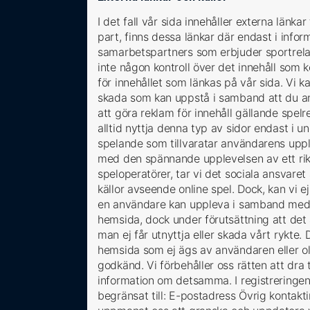
I det fall vår sida innehåller externa länkar
part, finns dessa länkar där endast i informa
samarbetspartners som erbjuder sportrelater
inte någon kontroll över det innehåll som 
för innehållet som länkas på vår sida. Vi ka
skada som kan uppstå i samband att du an
att göra reklam för innehåll gällande spe
alltid nyttja denna typ av sidor endast i u
spelande som tillvaratar användarens upplev
med den spännande upplevelsen av ett riktig
speloperatörer, tar vi det sociala ansvaret 
källor avseende online spel. Dock, kan vi e
en användare kan uppleva i samband med spe
hemsida, dock under förutsättning att det al
man ej får utnyttja eller skada vårt rykte. D
hemsida som ej ägs av användaren eller olo
godkänd. Vi förbehåller oss rätten att dra
information om detsamma. I registreringen
begränsat till: E-postadress Övrig kontak