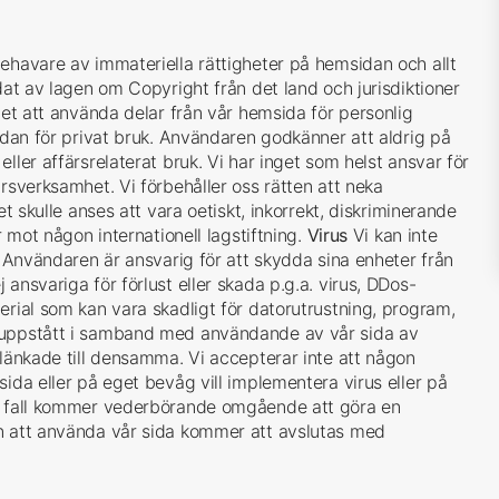
nehavare av immateriella rättigheter på hemsidan och allt
dat av lagen om Copyright från det land och jurisdiktioner
tet att använda delar från vår hemsida för personlig
sidan för privat bruk. Användaren godkänner att aldrig på
ller affärsrelaterat bruk. Vi har inget som helst ansvar för
ärsverksamhet. Vi förbehåller oss rätten att neka
et skulle anses att vara oetiskt, inkorrekt, diskriminerande
r mot någon internationell lagstiftning.
Virus
Vi kan inte
s. Användaren är ansvarig för att skydda sina enheter från
ansvariga för förlust eller skada p.g.a. virus, DDos-
erial som kan vara skadligt för datorutrustning, program,
 uppstått i samband med användande av vår sida av
 länkade till densamma. Vi accepterar inte att någon
sida eller på eget bevåg vill implementera virus eller på
nt fall kommer vederbörande omgående att göra en
en att använda vår sida kommer att avslutas med