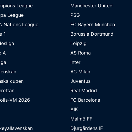
mpions League
Manchester United
opa League
PSG
A Nations League
FC Bayern München
e 1
Borussia Dortmund
esliga
Leipzig
e A
AS Roma
iga
Inter
venskan
AC Milan
nska cupen
Juventus
rettan
Real Madrid
bolls-VM 2026
FC Barcelona
AIK
Malmö FF
keyallsvenskan
Djurgårdens IF