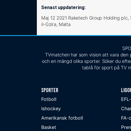
Senast uppdatering
:
Maj 12 2021 Raketech Group Holding plc, 
il-Gzira, Malta
SPO
TVmatchen har som vision att vara den pe
och en mängd olika sporter. Söker du efter
tablå för sport på TV m
Sporter
Ligo
Fotboll
EFL
Ishockey
Cha
Amerikansk fotboll
FA-
Basket
Prem