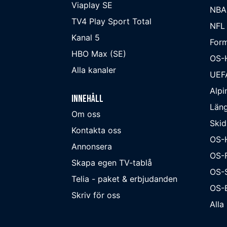
Viaplay SE
NBA
TV4 Play Sport Total
NFL
Kanal 5
Form
HBO Max (SE)
OS-
Alla kanaler
UEF
Alpi
Innehåll
Läng
Om oss
Skid
Kontakta oss
OS-
Annonsera
OS-F
Skapa egen TV-tablå
OS-
Telia - paket & erbjudanden
OS-B
Skriv för oss
Alla 