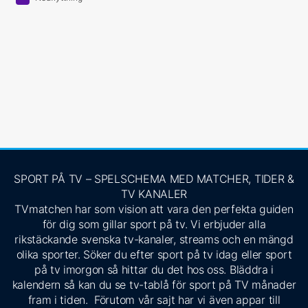
SPORT PÅ TV – SPELSCHEMA MED MATCHER, TIDER &
TV KANALER
TVmatchen har som vision att vara den perfekta guiden
för dig som gillar sport på tv. Vi erbjuder alla
rikstäckande svenska tv-kanaler, streams och en mängd
olika sporter. Söker du efter sport på tv idag eller sport
på tv imorgon så hittar du det hos oss. Bläddra i
kalendern så kan du se tv-tablå för sport på TV månader
fram i tiden. Förutom vår sajt har vi även appar till