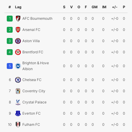
#
Lag
S
V
O
F
GM
IM
+/-
P
1
AFC Bournemouth
0
0
0
0
0
0
+/-0
0
2
Arsenal FC
0
0
0
0
0
0
+/-0
0
3
Aston Villa
0
0
0
0
0
0
+/-0
0
4
Brentford FC
0
0
0
0
0
0
+/-0
0
Brighton & Hove
5
0
0
0
0
0
0
+/-0
0
Albion
6
Chelsea FC
0
0
0
0
0
0
+/-0
0
7
Coventry City
0
0
0
0
0
0
+/-0
0
8
Crystal Palace
0
0
0
0
0
0
+/-0
0
9
Everton FC
0
0
0
0
0
0
+/-0
0
10
Fulham FC
0
0
0
0
0
0
+/-0
0