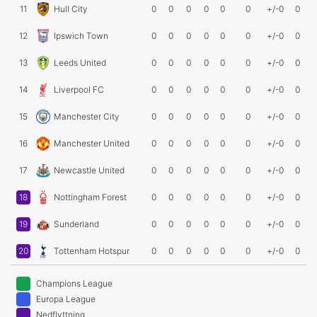
11
Hull City
0
0
0
0
0
0
+/-0
0
12
Ipswich Town
0
0
0
0
0
0
+/-0
0
13
Leeds United
0
0
0
0
0
0
+/-0
0
14
Liverpool FC
0
0
0
0
0
0
+/-0
0
15
Manchester City
0
0
0
0
0
0
+/-0
0
16
Manchester United
0
0
0
0
0
0
+/-0
0
17
Newcastle United
0
0
0
0
0
0
+/-0
0
18
Nottingham Forest
0
0
0
0
0
0
+/-0
0
19
Sunderland
0
0
0
0
0
0
+/-0
0
20
Tottenham Hotspur
0
0
0
0
0
0
+/-0
0
Champions League
Europa League
Nedflyttning