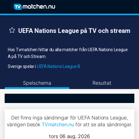
UEFA Nations League på TV och stream
Hos Tvmatchen hittar du alla matcher från UEFA Nations League
A på TV och Stream.
Sverige spelar i
UEFA Nations League B
Spelschema
Resultat
Det finns inga sändningar för UEFA Nations League,
vänligen besök
TVmatchen.nu
för att se alla sändningar.
tors 06 aug. 2026