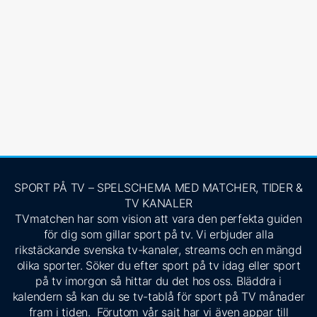
SPORT PÅ TV – SPELSCHEMA MED MATCHER, TIDER &
TV KANALER
TVmatchen har som vision att vara den perfekta guiden
för dig som gillar sport på tv. Vi erbjuder alla
rikstäckande svenska tv-kanaler, streams och en mängd
olika sporter. Söker du efter sport på tv idag eller sport
på tv imorgon så hittar du det hos oss. Bläddra i
kalendern så kan du se tv-tablå för sport på TV månader
fram i tiden. Förutom vår sajt har vi även appar till