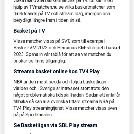
vraka bland alla basketmatcher på TV. Du kan med
hjälp av TVmatchen.nu se vilka basketmatcher som
direktsänds på TV och stream idag, imorgon och
betydligt längre fram i tiden än så.
Basket på TV
Vissa matcher visas på SVT, som till exempel
Basket-VM 2023 och Herrarnas SM-slutspel i basket
2023. Spana in vår tablå för att se var matchen du
önskar se finns tillgänglig.
Streama basket online hos TV4 Play
NBA är den mest sedda och följda basketligan i
världen och i Sverige är intresset stort trots den
något problematiska tidsskillnaden. Sedan ett antal år
tillbaka så kan alla svenska tittare streama NBA på
TV4 Play streamingtjänst. Vissa matcher visas även
på på Sportkanalen.
Se Basketligan via SBL Play stream