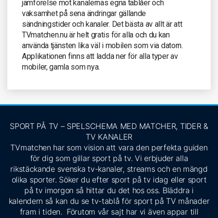
jämförelse mot kanalernas egna tablåer och
vaksamhet på sena ändringar gällande
sändningstider och kanaler. Det bästa av allt är att
TVmatchen.nu är helt gratis för alla och du kan
använda tjänsten lika väl i mobilen som via datorn.
Applikationen finns att ladda ner för alla typer av
mobiler, gamla som nya.
SPORT PÅ TV – SPELSCHEMA MED MATCHER, TIDER &
TV KANALER
TVmatchen har som vision att vara den perfekta guiden
för dig som gillar sport på tv. Vi erbjuder alla
rikstäckande svenska tv-kanaler, streams och en mängd
olika sporter. Söker du efter sport på tv idag eller sport
på tv imorgon så hittar du det hos oss. Bläddra i
kalendern så kan du se tv-tablå för sport på TV månader
fram i tiden. Förutom vår sajt har vi även appar till