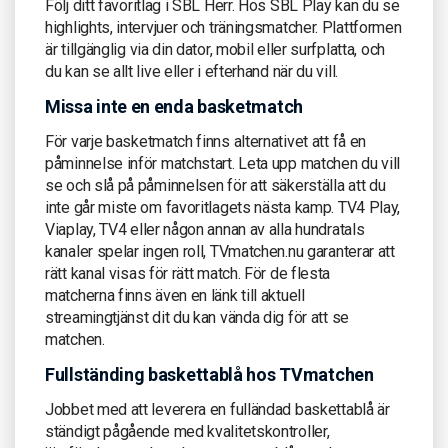
Följ ditt favoritlag i SBL Herr. Hos SBL Play kan du se
highlights, intervjuer och träningsmatcher. Plattformen
är tillgänglig via din dator, mobil eller surfplatta, och
du kan se allt live eller i efterhand när du vill.
Missa inte en enda basketmatch
För varje basketmatch finns alternativet att få en
påminnelse inför matchstart. Leta upp matchen du vill
se och slå på påminnelsen för att säkerställa att du
inte går miste om favoritlagets nästa kamp. TV4 Play,
Viaplay, TV4 eller någon annan av alla hundratals
kanaler spelar ingen roll, TVmatchen.nu garanterar att
rätt kanal visas för rätt match. För de flesta
matcherna finns även en länk till aktuell
streamingtjänst dit du kan vända dig för att se
matchen.
Fullständing baskettablå hos TVmatchen
Jobbet med att leverera en fulländad baskettablå är
ständigt pågående med kvalitetskontroller,