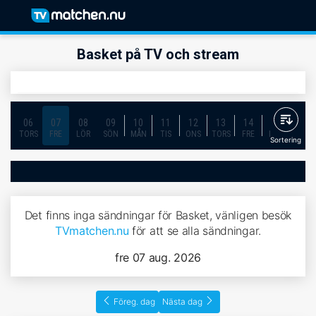
Basket på TV och stream
06
07
08
09
10
11
12
13
14
15
16
TORS
FRE
LÖR
SÖN
MÅN
TIS
ONS
TORS
FRE
LÖR
SÖN
Sortering
Det finns inga sändningar för Basket, vänligen besök
TVmatchen.nu
för att se alla sändningar.
fre 07 aug. 2026
Föreg. dag
Nästa dag