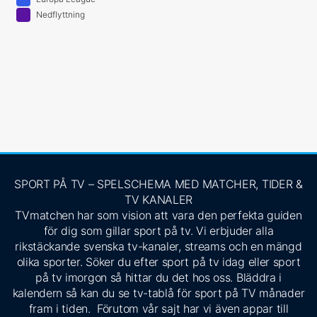
Nedflyttning
SPORT PÅ TV – SPELSCHEMA MED MATCHER, TIDER &
TV KANALER
TVmatchen har som vision att vara den perfekta guiden
för dig som gillar sport på tv. Vi erbjuder alla
rikstäckande svenska tv-kanaler, streams och en mängd
olika sporter. Söker du efter sport på tv idag eller sport
på tv imorgon så hittar du det hos oss. Bläddra i
kalendern så kan du se tv-tablå för sport på TV månader
fram i tiden. Förutom vår sajt har vi även appar till