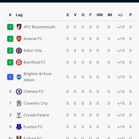
#
Lag
S
V
O
F
GM
IM
+/-
P
1
AFC Bournemouth
0
0
0
0
0
0
+/-0
0
2
Arsenal FC
0
0
0
0
0
0
+/-0
0
3
Aston Villa
0
0
0
0
0
0
+/-0
0
4
Brentford FC
0
0
0
0
0
0
+/-0
0
Brighton & Hove
5
0
0
0
0
0
0
+/-0
0
Albion
6
Chelsea FC
0
0
0
0
0
0
+/-0
0
7
Coventry City
0
0
0
0
0
0
+/-0
0
8
Crystal Palace
0
0
0
0
0
0
+/-0
0
9
Everton FC
0
0
0
0
0
0
+/-0
0
10
Fulham FC
0
0
0
0
0
0
+/-0
0