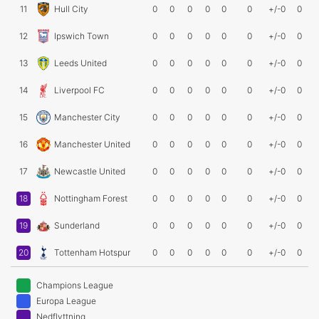
11
Hull City
0
0
0
0
0
0
+/-0
0
12
Ipswich Town
0
0
0
0
0
0
+/-0
0
13
Leeds United
0
0
0
0
0
0
+/-0
0
14
Liverpool FC
0
0
0
0
0
0
+/-0
0
15
Manchester City
0
0
0
0
0
0
+/-0
0
16
Manchester United
0
0
0
0
0
0
+/-0
0
17
Newcastle United
0
0
0
0
0
0
+/-0
0
18
Nottingham Forest
0
0
0
0
0
0
+/-0
0
19
Sunderland
0
0
0
0
0
0
+/-0
0
20
Tottenham Hotspur
0
0
0
0
0
0
+/-0
0
Champions League
Europa League
Nedflyttning