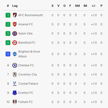
#
Lag
S
V
O
F
GM
IM
+/-
P
1
AFC Bournemouth
0
0
0
0
0
0
+/-0
0
2
Arsenal FC
0
0
0
0
0
0
+/-0
0
3
Aston Villa
0
0
0
0
0
0
+/-0
0
4
Brentford FC
0
0
0
0
0
0
+/-0
0
Brighton & Hove
5
0
0
0
0
0
0
+/-0
0
Albion
6
Chelsea FC
0
0
0
0
0
0
+/-0
0
7
Coventry City
0
0
0
0
0
0
+/-0
0
8
Crystal Palace
0
0
0
0
0
0
+/-0
0
9
Everton FC
0
0
0
0
0
0
+/-0
0
10
Fulham FC
0
0
0
0
0
0
+/-0
0