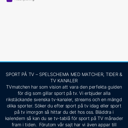
SPORT PÅ TV – SPELSCHEMA MED MATCHER, TIDER &
TV KANALER
TVmatchen har som vision att vara den perfekta guiden
för dig som gillar sport på tv. Vi erbjuder alla
rikstäckande svenska tv-kanaler, streams och en mängd
olika sporter. Söker du efter sport på tv idag eller sport
på tv imorgon så hittar du det hos oss. Bläddra i
kalendern så kan du se tv-tablå för sport på TV månader
fram i tiden. Förutom vår sajt har vi även appar till