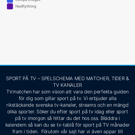
Nedflyttning
SPORT PÅ TV – SPELSCHEMA MED MATCHER, TIDER &
TV KANALER
TVmatchen har som vision att vara den perfekta guiden
för dig som gillar sport på tv. Vi erbjuder alla
rikstäckande svenska tv-kanaler, streams och en mängd
olika sporter. Söker du efter sport på tv idag eller sport
på tv imorgon så hittar du det hos oss. Bläddra i
kalendern så kan du se tv-tablå för sport på TV månader
fram i tiden. Förutom vår sajt har vi även appar till