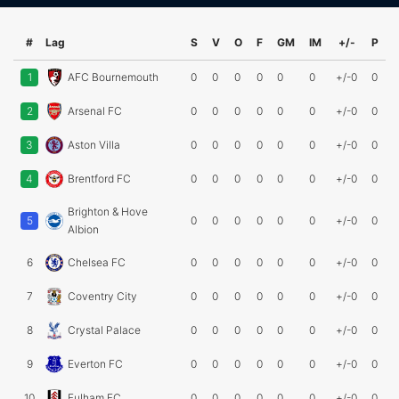
#
Lag
S
V
O
F
GM
IM
+/-
P
1
AFC Bournemouth
0
0
0
0
0
0
+/-0
0
2
Arsenal FC
0
0
0
0
0
0
+/-0
0
3
Aston Villa
0
0
0
0
0
0
+/-0
0
4
Brentford FC
0
0
0
0
0
0
+/-0
0
Brighton & Hove
5
0
0
0
0
0
0
+/-0
0
Albion
6
Chelsea FC
0
0
0
0
0
0
+/-0
0
7
Coventry City
0
0
0
0
0
0
+/-0
0
8
Crystal Palace
0
0
0
0
0
0
+/-0
0
9
Everton FC
0
0
0
0
0
0
+/-0
0
10
Fulham FC
0
0
0
0
0
0
+/-0
0