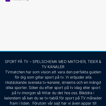
SPORT PÅ TV – SPELSCHEMA MED MATCHER, TIDER &
TV KANALER
TVmatchen har som vision att vara den perfekta guiden
för dig som gillar sport på tv. Vi erbjuder alla
rikstäckande svenska tv-kanaler, streams och en mängd
olika sporter. Söker du efter sport på tv idag eller sport
på tv imorgon så hittar du det hos oss. Bläddra i
kalendern så kan du se tv-tablå för sport på TV månader
fram i tiden. Förutom vår sajt har vi även appar till