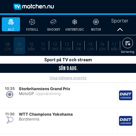
Sporter
ALLT
FOTBOLL
ISHOCKEY
VINTERSTUDIO
MOTOR
08
09
10
11
12
13
14
15
16
17
18
GOLF
TENNIS
HANDBOLL
FIGHTING
AMERIKANSK FOTBOLL
BADMINTON
LÖR
SÖN
MÅN
TIS
ONS
TORS
FRE
LÖR
SÖN
MÅN
TIS
Sortering
Sport på TV och stream
BANDY
BASEBALL
BASKET
BEACHVOLLEY
BORDTENNIS
CYKEL
SÖN 9 AUG.
Visa tidigare events
DART
FRIIDROTT
FUTSAL
GYMNASTIK
INNEBANDY
PADEL
10:35
Storbritanniens Grand Prix
MotoGP
Uppvärmning
RIDSPORT
RUGBY
SIMNING
SNOOKER
TRAV
VOLLEYBOLL
11:30
WTT Champions Yokohama
Bordtennis