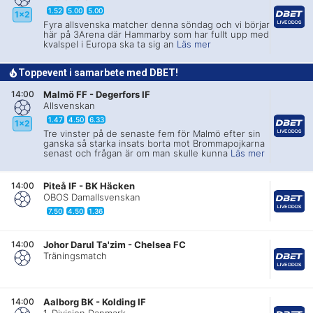
1.52
5.00
5.00
1x2
Fyra allsvenska matcher denna söndag och vi börjar
här på 3Arena där Hammarby som har fullt upp med
kvalspel i Europa ska ta sig an
Läs mer
Toppevent i samarbete med DBET!
14:00
Malmö FF
-
Degerfors IF
Allsvenskan
1.47
4.50
6.33
1x2
Tre vinster på de senaste fem för Malmö efter sin
ganska så starka insats borta mot Brommapojkarna
senast och frågan är om man skulle kunna
Läs mer
14:00
Piteå IF
-
BK Häcken
OBOS Damallsvenskan
7.50
4.50
1.36
14:00
Johor Darul Ta'zim
-
Chelsea FC
Träningsmatch
14:00
Aalborg BK
-
Kolding IF