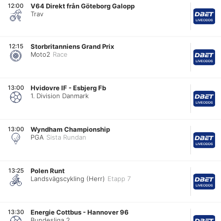
12:00
V64 Direkt från Göteborg Galopp
Trav
12:15
Storbritanniens Grand Prix
Moto2
Race
13:00
Hvidovre IF
-
Esbjerg Fb
1. Division Danmark
13:00
Wyndham Championship
PGA
Sista Rundan
13:25
Polen Runt
Landsvägscykling (Herr)
Etapp 7
13:30
Energie Cottbus
-
Hannover 96
Bundesliga 2