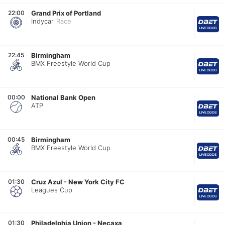
22:00
Grand Prix of Portland
Indycar
Race
22:45
Birmingham
BMX Freestyle World Cup
00:00
National Bank Open
ATP
00:45
Birmingham
BMX Freestyle World Cup
01:30
Cruz Azul
-
New York City FC
Leagues Cup
01:30
Philadelphia Union
-
Necaxa