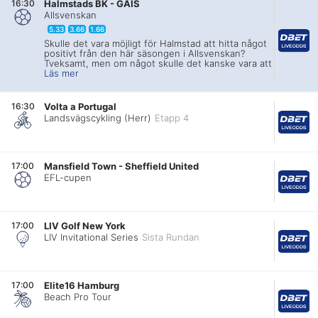
16:30
Halmstads BK
-
GAIS
Allsvenskan
5.33
3.66
1.66
Skulle det vara möjligt för Halmstad att hitta något
positivt från den här säsongen i Allsvenskan?
Tveksamt, men om något skulle det kanske vara att
Läs mer
16:30
Volta a Portugal
Landsvägscykling (Herr)
Etapp 4
17:00
Mansfield Town
-
Sheffield United
EFL-cupen
17:00
LIV Golf New York
LIV Invitational Series
Sista Rundan
17:00
Elite16 Hamburg
Beach Pro Tour