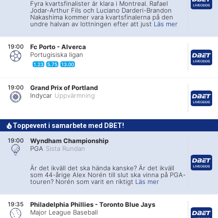
Fyra kvartsfinalister är klara i Montreal. Rafael
Jodar-Arthur Fils och Luciano Darderi-Brandon
Nakashima kommer vara kvartsfinalerna på den
undre halvan av lottningen efter att just
Läs mer
19:00
Fc Porto
-
Alverca
Portugisiska ligan
1.23
5.75
13.00
19:00
Grand Prix of Portland
Indycar
Uppvärmning
Toppevent i samarbete med DBET!
19:00
Wyndham Championship
PGA
Sista Rundan
Är det ikväll det ska hända kanske? Är det ikväll
som 44-årige Alex Norén till slut ska vinna på PGA-
touren? Norén som varit en riktigt
Läs mer
19:35
Philadelphia Phillies
-
Toronto Blue Jays
Major League Baseball