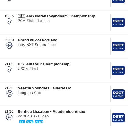
19:35
🇸🇪
Alex Norén i Wyndham Championship
PGA
Sista Rundan
20:00
Grand Prix of Portland
Indy NXT Series
Race
21:00
U.S. Amateur Championship
USGA
Final
21:30
Seattle Sounders
-
Querétaro
Leagues Cup
21:30
Benfica Lissabon
-
Academico Viseu
Portugisiska ligan
1.11
8.50
21.00