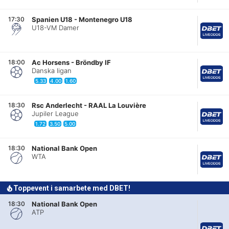
17:30
Spanien U18
-
Montenegro U18
U18-VM Damer
18:00
Ac Horsens
-
Bröndby IF
Danska ligan
5.33
4.00
1.60
18:30
Rsc Anderlecht
-
RAAL La Louvière
Jupiler League
1.72
3.50
5.00
18:30
National Bank Open
WTA
Toppevent i samarbete med DBET!
18:30
National Bank Open
ATP