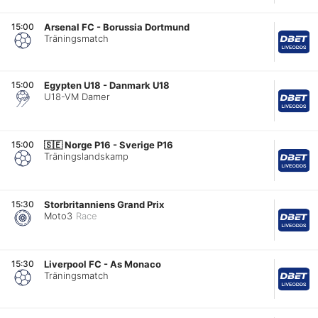
15:00
Arsenal FC
-
Borussia Dortmund
Träningsmatch
15:00
Egypten U18
-
Danmark U18
U18-VM Damer
15:00
🇸🇪
Norge P16 - Sverige P16
Träningslandskamp
15:30
Storbritanniens Grand Prix
Moto3
Race
15:30
Liverpool FC
-
As Monaco
Träningsmatch