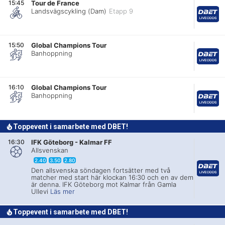
15:45
Tour de France
Landsvägscykling (Dam)
Etapp 9
15:50
Global Champions Tour
Banhoppning
16:10
Global Champions Tour
Banhoppning
Toppevent i samarbete med DBET!
16:30
IFK Göteborg
-
Kalmar FF
Allsvenskan
2.40
3.50
2.80
Den allsvenska söndagen fortsätter med två
matcher med start här klockan 16:30 och en av dem
är denna. IFK Göteborg mot Kalmar från Gamla
Ullevi
Läs mer
Toppevent i samarbete med DBET!