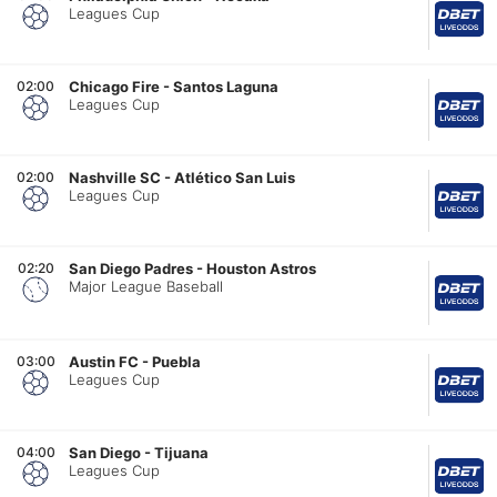
Leagues Cup
02:00
Chicago Fire
-
Santos Laguna
Leagues Cup
02:00
Nashville SC
-
Atlético San Luis
Leagues Cup
02:20
San Diego Padres
-
Houston Astros
Major League Baseball
03:00
Austin FC
-
Puebla
Leagues Cup
04:00
San Diego
-
Tijuana
Leagues Cup