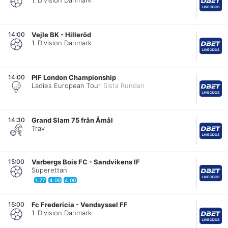
1. Division Danmark
14:00
Vejle BK
-
Hilleröd
1. Division Danmark
14:00
PIF London Championship
Ladies European Tour
Sista Rundan
14:30
Grand Slam 75 från Åmål
Trav
15:00
Varbergs Bois FC
-
Sandvikens IF
Superettan
1.77
4.00
4.00
15:00
Fc Fredericia
-
Vendsyssel FF
1. Division Danmark