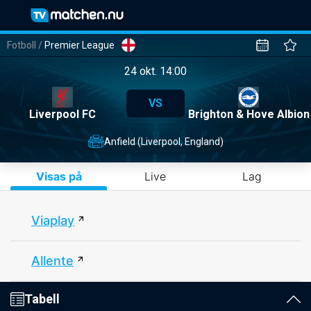
Fotboll
/
Premier League
24 okt. 14:00
VS
Liverpool FC
Brighton & Hove Albion
Anfield (Liverpool, England)
Visas på
Live
Lag
Viaplay
Allente
Tabell