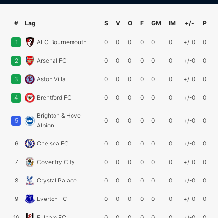
#
Lag
S
V
O
F
GM
IM
+/-
P
1
AFC Bournemouth
0
0
0
0
0
0
+/-0
0
2
Arsenal FC
0
0
0
0
0
0
+/-0
0
3
Aston Villa
0
0
0
0
0
0
+/-0
0
4
Brentford FC
0
0
0
0
0
0
+/-0
0
Brighton & Hove
5
0
0
0
0
0
0
+/-0
0
Albion
6
Chelsea FC
0
0
0
0
0
0
+/-0
0
7
Coventry City
0
0
0
0
0
0
+/-0
0
8
Crystal Palace
0
0
0
0
0
0
+/-0
0
9
Everton FC
0
0
0
0
0
0
+/-0
0
10
Fulham FC
0
0
0
0
0
0
+/-0
0