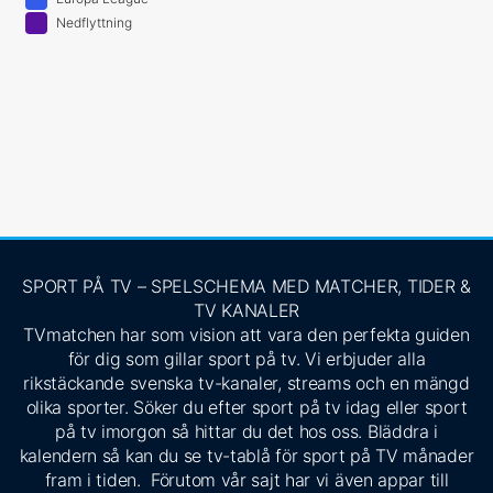
Nedflyttning
SPORT PÅ TV – SPELSCHEMA MED MATCHER, TIDER &
TV KANALER
TVmatchen har som vision att vara den perfekta guiden
för dig som gillar sport på tv. Vi erbjuder alla
rikstäckande svenska tv-kanaler, streams och en mängd
olika sporter. Söker du efter sport på tv idag eller sport
på tv imorgon så hittar du det hos oss. Bläddra i
kalendern så kan du se tv-tablå för sport på TV månader
fram i tiden. Förutom vår sajt har vi även appar till