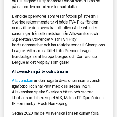
du full tillgång till spännande fotboll som du kan se
på datorn, tvn mobilen eller surfplattan.
Bland de operatörer som visar fotboll på stream i
Sverige rekommenderar vi både TV4 Play för den
som vill se den svenska fotbollen då de erbjuder
sändningar från alla matcher från Allsvenskan och
Superettan, utöver det visar TV4 Play
landslagsmatcher och har rättigheterna till Champions
League. Vill man instället följa Premier League,
Bundesliga samt Europa League och Conference
League är det Viaplay som gäller.
Allsvenskan på tv och stream
Allsvenskan
är den högsta divisionen inom svensk
ligafotboll och har varit med oss sedan 1924. I
Allsvenskan spelar Sveriges bästa och största
klubbar som till exempel AIK, Malmö FF, Djurgårdens
IF, Hammarby IF och Norrköping.
Sedan 2020 har de Allsvenska fansen kunnat följa