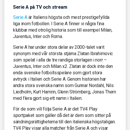
Serie A på TV och stream
Serie A
är Italiens högsta och mest prestigefyllda
liga inom fotbollen. I Serie A finner vi några fina
klubbar med otrolig historia som till exempel Milan,
Juventus, Inter och Roma.
Serie A har under stora delar av 2000-talet varit
synonym med vår största stjärna Zlatan Ibrahimovic
som spelat i alla de tre randiga storlagen i norr –
Juventus, Inter och Milan x2. Zlatan är dock inte den
enda svenske fotbollsspelare som gjort stora
avtryck i Italien och Serie A. Genom historien har
andra stora svenska namn som Gunnar Nordahl, Nils
Liedholm, Kurt Hamrin, Glenn Strömberg, Jonas Thern
med flera gjort sig ett namn i Italien.
För de som vill följa Serie A är det TV4 Play
sportpaket som gäller då det är dem som sitter på
sändningsrättigheterna till den italienska högstaligan.
TV4 Play visar alla matcher från Serie A och visar