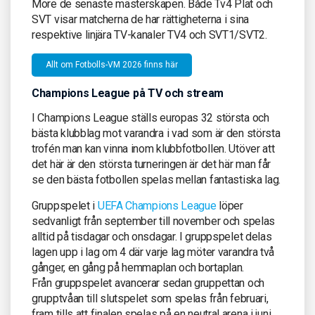
More de senaste mästerskapen. Både Tv4 Plat och
SVT visar matcherna de har rättigheterna i sina
respektive linjära TV-kanaler TV4 och SVT1/SVT2.
Allt om Fotbolls-VM 2026 finns här
Champions League på TV och stream
I Champions League ställs europas 32 största och
bästa klubblag mot varandra i vad som är den största
trofén man kan vinna inom klubbfotbollen. Utöver att
det här är den största turneringen är det här man får
se den bästa fotbollen spelas mellan fantastiska lag.
Gruppspelet i
UEFA Champions League
löper
sedvanligt från september till november och spelas
alltid på tisdagar och onsdagar. I gruppspelet delas
lagen upp i lag om 4 där varje lag möter varandra två
gånger, en gång på hemmaplan och bortaplan.
Från gruppspelet avancerar sedan gruppettan och
grupptvåan till slutspelet som spelas från februari,
fram tills att finalen spelas på en neutral arena i juni.