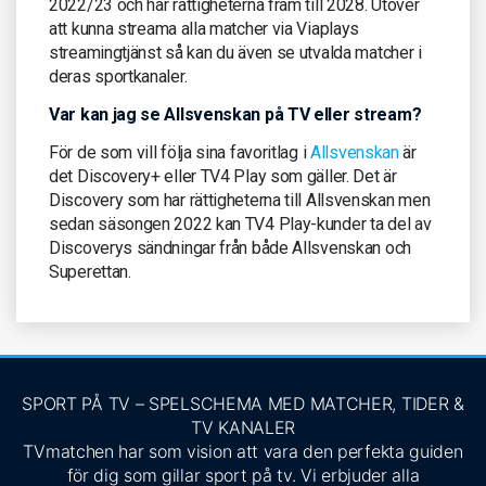
2022/23 och har rättigheterna fram till 2028. Utöver
att kunna streama alla matcher via Viaplays
streamingtjänst så kan du även se utvalda matcher i
deras sportkanaler.
Var kan jag se Allsvenskan på TV eller stream?
För de som vill följa sina favoritlag i
Allsvenskan
är
det Discovery+ eller TV4 Play som gäller. Det är
Discovery som har rättigheterna till Allsvenskan men
sedan säsongen 2022 kan TV4 Play-kunder ta del av
Discoverys sändningar från både Allsvenskan och
Superettan.
SPORT PÅ TV – SPELSCHEMA MED MATCHER, TIDER &
TV KANALER
TVmatchen har som vision att vara den perfekta guiden
för dig som gillar sport på tv. Vi erbjuder alla