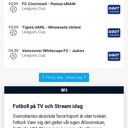
02:00
FC Cincinnati
-
Pumas UNAM
Leagues Cup
03:00
Tigres UANL
-
Minnesota United
Leagues Cup
04:30
Vancouver Whitecaps FC
-
Juárez
Leagues Cup
Föreg. dag
Nästa dag
info
Fotboll på TV och Stream idag
Svenskarnas absoluta favoritsport är utan tvekan
fotboll. Vare sig det gäller vår egen Allsvenskan,