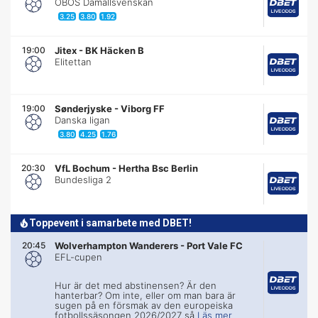
OBOS Damallsvenskan
3.25
3.80
1.92
19:00
Jitex
-
BK Häcken B
Elitettan
19:00
Sønderjyske
-
Viborg FF
Danska ligan
3.80
4.25
1.76
20:30
VfL Bochum
-
Hertha Bsc Berlin
Bundesliga 2
Toppevent i samarbete med DBET!
20:45
Wolverhampton Wanderers
-
Port Vale FC
EFL-cupen
Hur är det med abstinensen? Är den
hanterbar? Om inte, eller om man bara är
sugen på en försmak av den europeiska
fotbollssäsongen 2026/2027 så
Läs mer