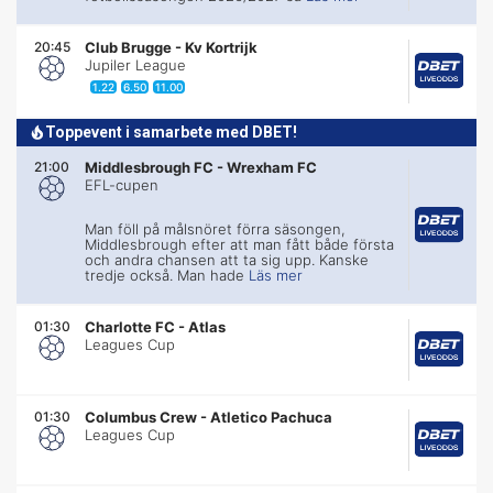
20:45
Club Brugge
-
Kv Kortrijk
Jupiler League
1.22
6.50
11.00
Toppevent i samarbete med DBET!
21:00
Middlesbrough FC
-
Wrexham FC
EFL-cupen
Man föll på målsnöret förra säsongen,
Middlesbrough efter att man fått både första
och andra chansen att ta sig upp. Kanske
tredje också. Man hade
Läs mer
01:30
Charlotte FC
-
Atlas
Leagues Cup
01:30
Columbus Crew
-
Atletico Pachuca
Leagues Cup