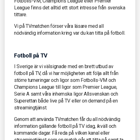
Fotbolls-VM, Champions League eller Premier
League finns det alltid ett stort intresse från svenska
tittare.
Vi på TVmatchen förser våra läsare med all
nödvändig information kring var du kan titta på fotboll.
Fotboll på TV
I Sverige är vi välsignade med en brett utbud av
fotboll på TV, då vi har möjligheten att följa allt från
större turneringar och ligor som Fotbolls-VM och
Champions League till ligor som Premier League,
Serie A samt våra inhemska ligor Allsvenskan och
Superettan både live på TV eller on demand på en
streamingtjänst.
Genom att använda TVmatchen får du all nödvändig
information gällande fotboll på TV idag, ikväll och
kommande dagar. Få reda på vilken kanal eller
streamingtjänst som en match går att titta på samt ta