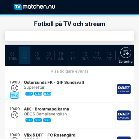
Fotboll på TV och stream
06
07
08
09
10
11
12
13
14
15
16
TORS
FRE
LÖR
SÖN
MÅN
TIS
ONS
TORS
FRE
LÖR
SÖN
Sortering
Visa tidigare events
19:00
Östersunds FK
-
GIF Sundsvall
Superettan
1.37
4.50
8.50
1x2
19:00
AIK
-
Brommapojkarna
OBOS Damallsvenskan
1.78
3.80
3.75
19:00
Växjö DFF
-
FC Rosengård