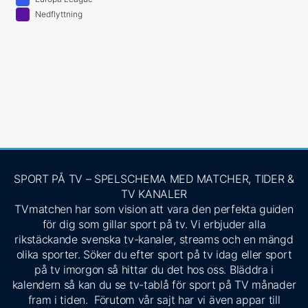
Nedflyttning
SPORT PÅ TV – SPELSCHEMA MED MATCHER, TIDER &
TV KANALER
TVmatchen har som vision att vara den perfekta guiden
för dig som gillar sport på tv. Vi erbjuder alla
rikstäckande svenska tv-kanaler, streams och en mängd
olika sporter. Söker du efter sport på tv idag eller sport
på tv imorgon så hittar du det hos oss. Bläddra i
kalendern så kan du se tv-tablå för sport på TV månader
fram i tiden. Förutom vår sajt har vi även appar till