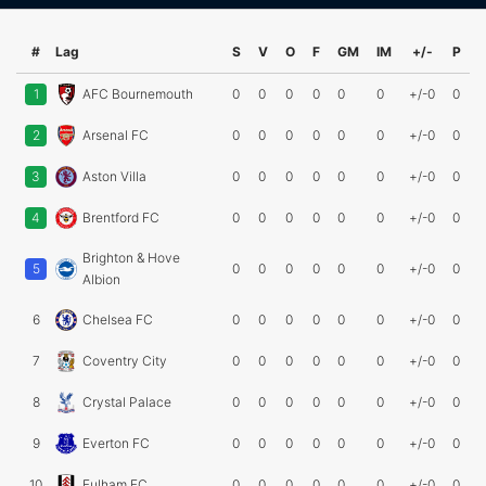
#
Lag
S
V
O
F
GM
IM
+/-
P
1
AFC Bournemouth
0
0
0
0
0
0
+/-0
0
2
Arsenal FC
0
0
0
0
0
0
+/-0
0
3
Aston Villa
0
0
0
0
0
0
+/-0
0
4
Brentford FC
0
0
0
0
0
0
+/-0
0
Brighton & Hove
5
0
0
0
0
0
0
+/-0
0
Albion
6
Chelsea FC
0
0
0
0
0
0
+/-0
0
7
Coventry City
0
0
0
0
0
0
+/-0
0
8
Crystal Palace
0
0
0
0
0
0
+/-0
0
9
Everton FC
0
0
0
0
0
0
+/-0
0
10
Fulham FC
0
0
0
0
0
0
+/-0
0