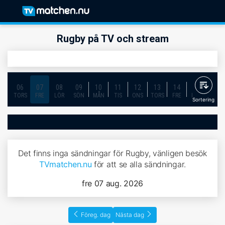
Rugby på TV och stream
06
07
08
09
10
11
12
13
14
15
16
TORS
FRE
LÖR
SÖN
MÅN
TIS
ONS
TORS
FRE
LÖR
SÖN
Sortering
Det finns inga sändningar för Rugby, vänligen besök
TVmatchen.nu
för att se alla sändningar.
fre 07 aug. 2026
Föreg. dag
Nästa dag