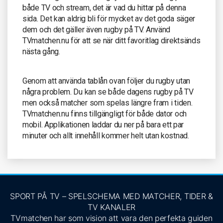
både TV och stream, det är vad du hittar på denna
sida. Det kan aldrig bli för mycket av det goda säger
dem och det gäller även rugby på TV. Använd
TVmatchen.nu för att se när ditt favoritlag direktsänds
nästa gång.
Genom att använda tablån ovan följer du rugby utan
några problem. Du kan se både dagens rugby på TV
men också matcher som spelas längre fram i tiden.
TVmatchen.nu finns tillgängligt för både dator och
mobil. Applikationen laddar du ner på bara ett par
minuter och allt innehåll kommer helt utan kostnad.
SPORT PÅ TV – SPELSCHEMA MED MATCHER, TIDER &
TV KANALER
TVmatchen har som vision att vara den perfekta guiden