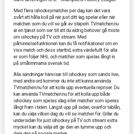
Med flera ishockeymatcher per dag kan det vara
svårt att hålla koll på när just ditt lag spelar eller när
matchen som du vill se går av stapeln. TVmatchen.nu
är en tjänst som ser till att du aldrig behöver gå miste
om ishockey på TV och stream. Med
påminnelsefunktionen kan du få notifikationer om en
viss match och dess starttid, extra värdefullt för alla
er som följer NHL och matcher som spelas långt in
på småtimmarna svensk tid.
Alla sändningar hänvisar till ishockey som sänds live,
med andra ord kommer du inte att kunna använda
TVmatchen.nu för att kolla upp eventuella repriser. Du
kan använda TVmatchen.nu för att kolla upp både
ishockey som spelas idag eller matcher som spelas
långt fram i tiden. Längst upp på sidan, ovanför tablån,
kan du välja vilken dag du vill se matcher för. Gillar du
undersidan för just ishockey på TV och stream extra
mycket kan du välja att ge den en tumme upp och
dela den på sociala medier.