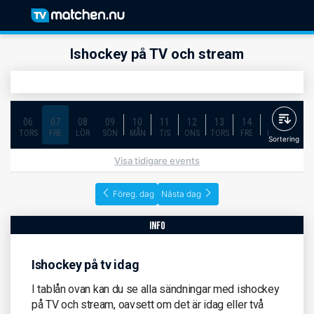
Ishockey på TV och stream
06
07
08
09
10
11
12
13
14
15
16
TORS
FRE
LÖR
SÖN
MÅN
TIS
ONS
TORS
FRE
LÖR
SÖN
Sortering
Visa tidigare events
Föreg. dag
Nästa dag
info
Ishockey på tv idag
I tablån ovan kan du se alla sändningar med ishockey
på TV och stream, oavsett om det är idag eller två