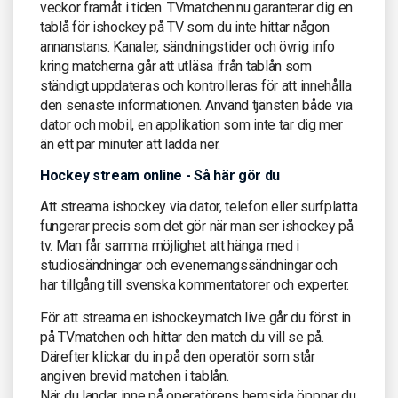
veckor framåt i tiden. TVmatchen.nu garanterar dig en
tablå för ishockey på TV som du inte hittar någon
annanstans. Kanaler, sändningstider och övrig info
kring matcherna går att utläsa ifrån tablån som
ständigt uppdateras och kontrolleras för att innehålla
den senaste informationen. Använd tjänsten både via
dator och mobil, en applikation som inte tar dig mer
än ett par minuter att ladda ner.
Hockey stream online - Så här gör du
Att streama ishockey via dator, telefon eller surfplatta
fungerar precis som det gör när man ser ishockey på
tv. Man får samma möjlighet att hänga med i
studiosändningar och evenemangssändningar och
har tillgång till svenska kommentatorer och experter.
För att streama en ishockeymatch live går du först in
på TVmatchen och hittar den match du vill se på.
Därefter klickar du in på den operatör som står
angiven brevid matchen i tablån.
När du landar inne på operatörens hemsida öppnar du