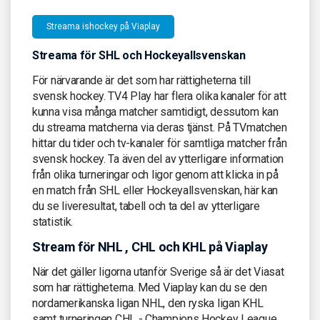
Streama ishockey på Viaplay
Streama för SHL och Hockeyallsvenskan
För närvarande är det som har rättigheterna till
svensk hockey. TV4 Play har flera olika kanaler för att
kunna visa många matcher samtidigt, dessutom kan
du streama matcherna via deras tjänst. På TVmatchen
hittar du tider och tv-kanaler för samtliga matcher från
svensk hockey. Ta även del av ytterligare information
från olika turneringar och ligor genom att klicka in på
en match från SHL eller Hockeyallsvenskan, här kan
du se liveresultat, tabell och ta del av ytterligare
statistik.
Stream för NHL , CHL och KHL på Viaplay
När det gäller ligorna utanför Sverige så är det Viasat
som har rättigheterna. Med Viaplay kan du se den
nordamerikanska ligan NHL, den ryska ligan KHL
samt turneringen CHL - Champions Hockey League.