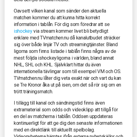
Oavsett vilken kanal som sänder den aktuella
matchen kommer du att kunna hitta korrekt
information i tablån. För dig som föredrar att se
ishockey
via stream kommer livet bli betydligt
enklare med TVmatchen.nu då kanalutbudet sträcker
sig över både linjär TV och streamingtjänster. Bland
ligorna som finns listade i tablån finns några av de
mest följda ishockeyligorna i världen, bland annat
NHL, SHL och KHL. Självklart hittar du även
internationella tävlingar som till exempel VM och OS.
TVmatchen.nu låter dig veta exakt när och vart du kan
se Tre Kronor åka ut på isen, om det så rör sig om en
trött träningsmatch.
I tillägg till kanal och sändningstid finns även
extramaterial som odds och videoklipp att tillgå för
en del av matcherna i tablån. Oddsen uppdateras
kontinuerligt för att ge dig den senaste informationen
med en direktlänk till aktuellt spelbolag.
Videonyheterna hämtas ifrån externa nyhetskällor och