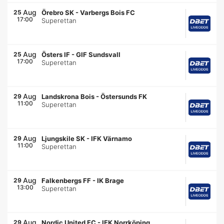
Aug
25
Örebro SK
-
Varbergs Bois FC
17:00
Superettan
Aug
25
Östers IF
-
GIF Sundsvall
17:00
Superettan
Aug
29
Landskrona Bois
-
Östersunds FK
11:00
Superettan
Aug
29
Ljungskile SK
-
IFK Värnamo
11:00
Superettan
Aug
29
Falkenbergs FF
-
IK Brage
13:00
Superettan
Aug
29
Nordic United FC
-
IFK Norrköping