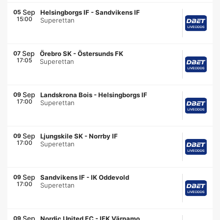
Sep
05
Helsingborgs IF
-
Sandvikens IF
15:00
Superettan
Sep
07
Örebro SK
-
Östersunds FK
17:05
Superettan
Sep
09
Landskrona Bois
-
Helsingborgs IF
17:00
Superettan
Sep
09
Ljungskile SK
-
Norrby IF
17:00
Superettan
Sep
09
Sandvikens IF
-
IK Oddevold
17:00
Superettan
Sep
09
Nordic United FC
-
IFK Värnamo