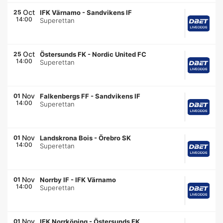
Oct
25
IFK Värnamo
-
Sandvikens IF
14:00
Superettan
Oct
25
Östersunds FK
-
Nordic United FC
14:00
Superettan
Nov
01
Falkenbergs FF
-
Sandvikens IF
14:00
Superettan
Nov
01
Landskrona Bois
-
Örebro SK
14:00
Superettan
Nov
01
Norrby IF
-
IFK Värnamo
14:00
Superettan
Nov
01
IFK Norrköping
-
Östersunds FK