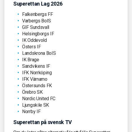
Superettan Lag 2026
Falkenbergs FF
Varbergs BoIS
GIF Sundsvall
Helsingborgs IF
IK Oddevold
Östers IF
Landskrona BoIS
IK Brage
Sandvikens IF
IFK Norrköping
IFK Värnamo
Östersunds FK
Örebro SK
Nordic United FC
Ljungskile SK
Norrby IF
Superettan på svensk TV