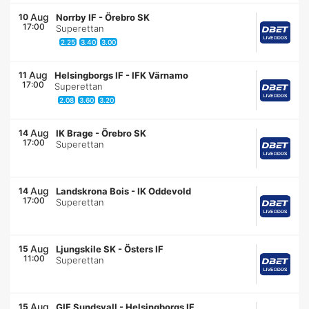
Aug
10
Norrby IF
-
Örebro SK
17:00
Superettan
2.25
3.40
3.00
Aug
11
Helsingborgs IF
-
IFK Värnamo
17:00
Superettan
2.08
3.60
3.20
Aug
14
IK Brage
-
Örebro SK
17:00
Superettan
Aug
14
Landskrona Bois
-
IK Oddevold
17:00
Superettan
Aug
15
Ljungskile SK
-
Östers IF
11:00
Superettan
Aug
15
GIF Sundsvall
-
Helsingborgs IF