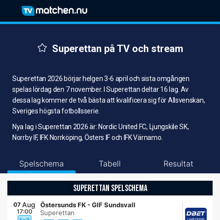
Superettan på TV och stream
Superettan 2026 börjar helgen 3-6 april och sista omgången
spelas lördag den 7 november. I Superettan deltar 16 lag. Av
dessa lag kommer de två bästa att kvalificera sig för Allsvenskan,
Sveriges högsta fotbollsserie.
Nya lag i Superettan 2026 är: Nordic United FC, Ljungskile SK,
Norrby IF, IFK Norrköping, Östers IF och IFK Värnamo.
Spelschema
Tabell
Resultat
SUPERETTAN SPELSCHEMA
Aug
07
Östersunds FK
-
GIF Sundsvall
17:00
Superettan