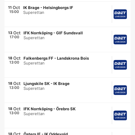
Oct
11
IK Brage
-
Helsingborgs IF
15:00
Superettan
Oct
13
IFK Norrköping
-
GIF Sundsvall
17:00
Superettan
Oct
18
Falkenbergs FF
-
Landskrona Bois
13:00
Superettan
Oct
18
Ljungskile SK
-
IK Brage
13:00
Superettan
Oct
18
IFK Norrköping
-
Örebro SK
13:00
Superettan
Oct
18
Östers IF
-
IK Oddevold