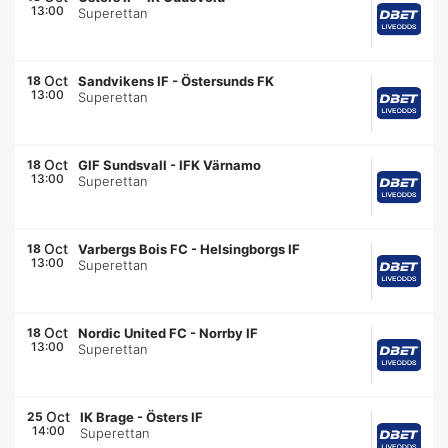
13:00
Superettan
Oct
18
Sandvikens IF
-
Östersunds FK
13:00
Superettan
Oct
18
GIF Sundsvall
-
IFK Värnamo
13:00
Superettan
Oct
18
Varbergs Bois FC
-
Helsingborgs IF
13:00
Superettan
Oct
18
Nordic United FC
-
Norrby IF
13:00
Superettan
Oct
25
IK Brage
-
Östers IF
14:00
Superettan