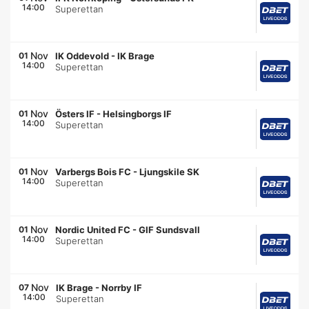
14:00
Superettan
Nov
01
IK Oddevold
-
IK Brage
14:00
Superettan
Nov
01
Östers IF
-
Helsingborgs IF
14:00
Superettan
Nov
01
Varbergs Bois FC
-
Ljungskile SK
14:00
Superettan
Nov
01
Nordic United FC
-
GIF Sundsvall
14:00
Superettan
Nov
07
IK Brage
-
Norrby IF
14:00
Superettan