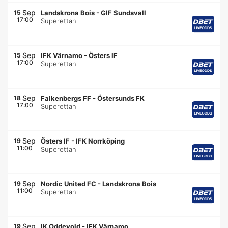
Sep
15
Landskrona Bois
-
GIF Sundsvall
17:00
Superettan
Sep
15
IFK Värnamo
-
Östers IF
17:00
Superettan
Sep
18
Falkenbergs FF
-
Östersunds FK
17:00
Superettan
Sep
19
Östers IF
-
IFK Norrköping
11:00
Superettan
Sep
19
Nordic United FC
-
Landskrona Bois
11:00
Superettan
Sep
19
IK Oddevold
-
IFK Värnamo