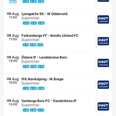
1x2
1.42
4.33
7.50
Aug
08
Ljungskile SK
-
IK Oddevold
11:00
Superettan
2.42
3.33
2.83
Aug
08
Falkenbergs FF
-
Nordic United FC
11:00
Superettan
2.12
3.66
3.10
Aug
08
Östers IF
-
Landskrona Bois
13:00
Superettan
2.36
3.60
2.75
Aug
08
IFK Norrköping
-
IK Brage
15:00
Superettan
1.52
4.33
5.50
Aug
09
Varbergs Bois FC
-
Sandvikens IF
13:00
Superettan
1.86
3.80
3.75