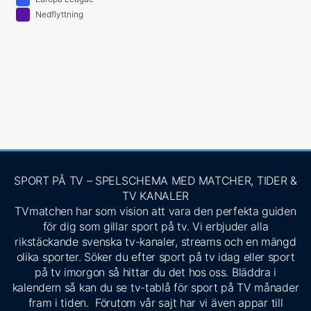
Nedflyttning
SPORT PÅ TV – SPELSCHEMA MED MATCHER, TIDER &
TV KANALER
TVmatchen har som vision att vara den perfekta guiden
för dig som gillar sport på tv. Vi erbjuder alla
rikstäckande svenska tv-kanaler, streams och en mängd
olika sporter. Söker du efter sport på tv idag eller sport
på tv imorgon så hittar du det hos oss. Bläddra i
kalendern så kan du se tv-tablå för sport på TV månader
fram i tiden. Förutom vår sajt har vi även appar till