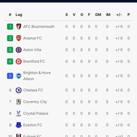
#
Lag
S
V
O
F
GM
IM
+/-
P
1
AFC Bournemouth
0
0
0
0
0
0
+/-0
0
2
Arsenal FC
0
0
0
0
0
0
+/-0
0
3
Aston Villa
0
0
0
0
0
0
+/-0
0
4
Brentford FC
0
0
0
0
0
0
+/-0
0
Brighton & Hove
5
0
0
0
0
0
0
+/-0
0
Albion
6
Chelsea FC
0
0
0
0
0
0
+/-0
0
7
Coventry City
0
0
0
0
0
0
+/-0
0
8
Crystal Palace
0
0
0
0
0
0
+/-0
0
9
Everton FC
0
0
0
0
0
0
+/-0
0
10
Fulham FC
0
0
0
0
0
0
+/-0
0