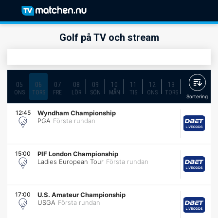
Golf på TV och stream
05
06
07
08
09
10
11
12
13
14
15
ONS
TORS
FRE
LÖR
SÖN
MÅN
TIS
ONS
TORS
FRE
LÖR
Sortering
12:45
Wyndham Championship
PGA
Första rundan
15:00
PIF London Championship
Ladies European Tour
Första rundan
17:00
U.S. Amateur Championship
USGA
Första rundan