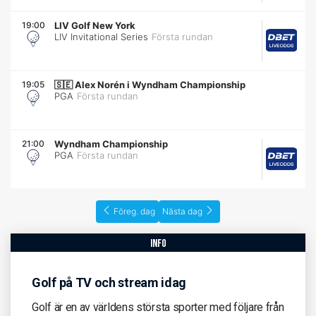
19:00
LIV Golf New York
LIV Invitational Series
Första rundan
19:05
🇸🇪
Alex Norén i Wyndham Championship
PGA
Första rundan
21:00
Wyndham Championship
PGA
Första rundan
Föreg. dag
Nästa dag
info
Golf på TV och stream idag
Golf är en av världens största sporter med följare från