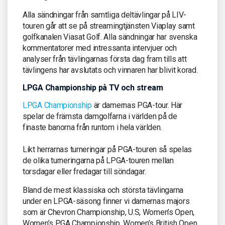
Alla sändningar från samtliga deltävlingar på LIV-
touren går att se på streamingtjänsten Viaplay samt
golfkanalen Viasat Golf. Alla sändningar har svenska
kommentatorer med intressanta intervjuer och
analyser från tävlingarnas första dag fram tills att
tävlingens har avslutats och vinnaren har blivit korad.
LPGA Championship på TV och stream
LPGA Championship
är damernas PGA-tour. Här
spelar de främsta damgolfarna i världen på de
finaste banorna från runtom i hela världen.
Likt herrarnas turneringar på PGA-touren så spelas
de olika turneringarna på LPGA-touren mellan
torsdagar eller fredagar till söndagar.
Bland de mest klassiska och största tävlingarna
under en LPGA-säsong finner vi damernas majors
som är Chevron Championship, U.S, Women’s Open,
Women’s PGA Championship. Women’s British Open