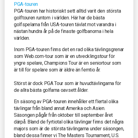
PGA-touren
PGA-touren har historiskt sett alltid varit den största
golftouren runtom i världen. Här har de bästa
golfspelarna från USA-touren tävlat mot varandra i
nästan hundra år på de finaste golfbanorna i hela
världen.
Inom PGA-touren finns det en rad olika tävlingsgrenar
som Web.com-tour som är en utvecklingstour för
yngre spelare, Champions Tour är en seniortour som
är till för spelare som är äldre än femtio år.
Störst är dock PGA Tour som är huvudtävlingarna för
de allra bästa golfarna oavsett ålder.
En säsong av PGA-touren innehåller ett flertal olika
tävlingar från bland annat Amerika och Asien.
Säsongen pågår från oktober till september året
därpå. Bland de fyrtiotal olika tävlingar finns det några
majors som är de största tävlingarna under säsongen,
bland dessa finner vi The Masters Tournament, U.S.