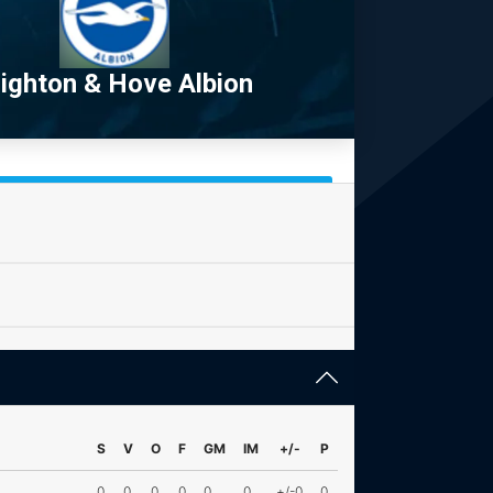
righton & Hove Albion
S
V
O
F
GM
IM
+/-
P
0
0
0
0
0
0
+/-0
0