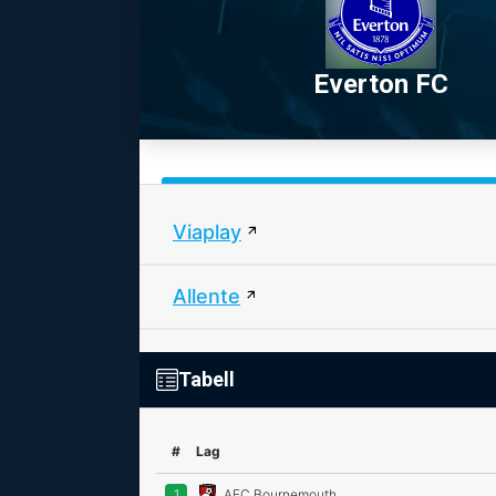
Everton FC
Viaplay
Allente
Tabell
#
Lag
1
AFC Bournemouth