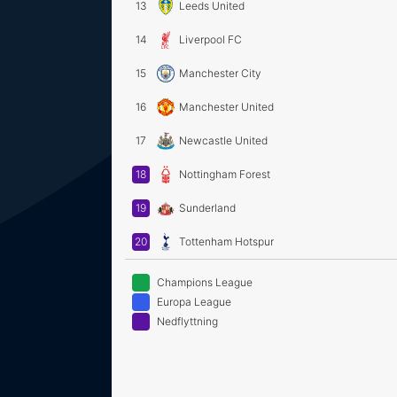
13
Leeds United
14
Liverpool FC
15
Manchester City
16
Manchester United
17
Newcastle United
18
Nottingham Forest
19
Sunderland
20
Tottenham Hotspur
Champions League
Europa League
Nedflyttning