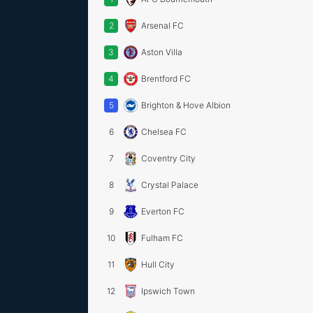
2
Arsenal FC
3
Aston Villa
4
Brentford FC
5
Brighton & Hove Albion
6
Chelsea FC
7
Coventry City
8
Crystal Palace
9
Everton FC
10
Fulham FC
11
Hull City
12
Ipswich Town