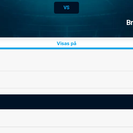
VS
B
Visas på