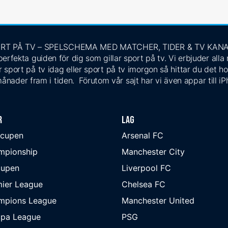
RT PÅ TV – SPELSCHEMA MED MATCHER, TIDER & TV KAN
rfekta guiden för dig som gillar sport på tv. Vi erbjuder alla
 sport på tv idag eller sport på tv imorgon så hittar du det ho
ånader fram i tiden. Förutom vår sajt har vi även appar till i
r
Lag
-cupen
Arsenal FC
mpionship
Manchester City
cupen
Liverpool FC
ier League
Chelsea FC
mpions League
Manchester United
opa League
PSG