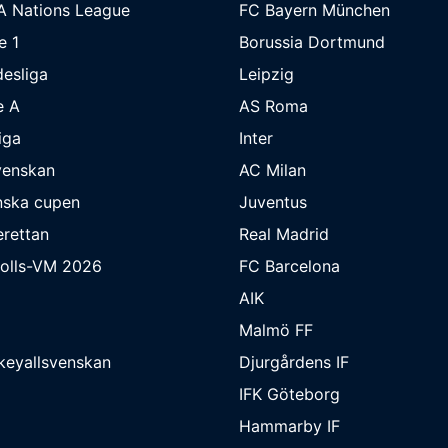
A Nations League
FC Bayern München
e 1
Borussia Dortmund
esliga
Leipzig
e A
AS Roma
iga
Inter
venskan
AC Milan
nska cupen
Juventus
rettan
Real Madrid
bolls-VM 2026
FC Barcelona
AIK
Malmö FF
keyallsvenskan
Djurgårdens IF
IFK Göteborg
Hammarby IF