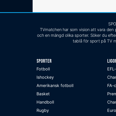
SPO
TVmatchen har som vision att vara den pe
och en mängd olika sporter. Söker du efter
tablå för sport på TV m
Sporter
Ligo
Fotboll
EFL
Ishockey
Cha
Amerikansk fotboll
FA-
Basket
Prem
Handboll
Cha
Rugby
Eur