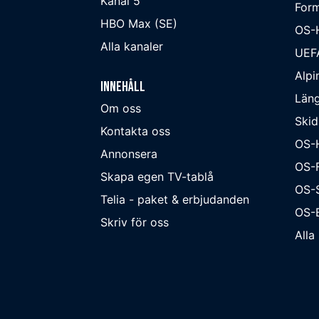
Kanal 5
Form
HBO Max (SE)
OS-
Alla kanaler
UEF
Alpi
Innehåll
Läng
Om oss
Skid
Kontakta oss
OS-
Annonsera
OS-F
Skapa egen TV-tablå
OS-
Telia - paket & erbjudanden
OS-B
Skriv för oss
Alla 