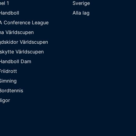
el 1
Sverige
Handboll
Alla lag
A Conference League
na Världscupen
dskidor Världscupen
skytte Världscupen
Handboll Dam
riidrott
Simning
ordtennis
ligor