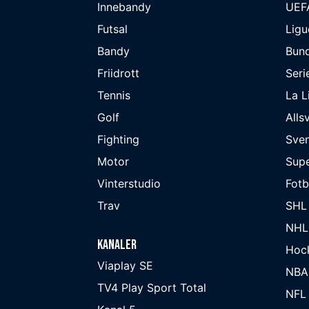
Innebandy
UEF
Futsal
Ligu
Bandy
Bund
Friidrott
Seri
Tennis
La L
Golf
Alls
Fighting
Sve
Motor
Supe
Vinterstudio
Fot
Trav
SHL
NHL
Kanaler
Hoc
Viaplay SE
NBA
TV4 Play Sport Total
NFL