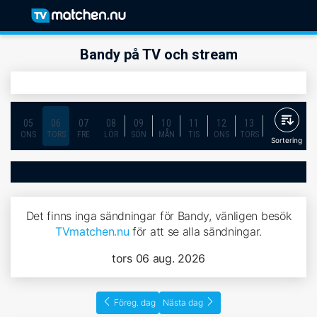
Bandy på TV och stream
05
06
07
08
09
10
11
12
13
14
15
ONS
TORS
FRE
LÖR
SÖN
MÅN
TIS
ONS
TORS
FRE
LÖR
Sortering
Det finns inga sändningar för Bandy, vänligen besök
TVmatchen.nu
för att se alla sändningar.
tors 06 aug. 2026
Föreg. dag
Nästa dag