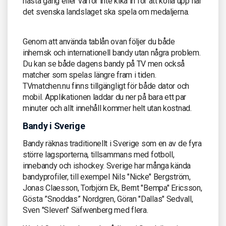
nästa gång eller varför inte kika in för att kolla upp när
det svenska landslaget ska spela om medaljerna.
Genom att använda tablån ovan följer du både
inhemsk och internationell bandy utan några problem.
Du kan se både dagens bandy på TV men också
matcher som spelas längre fram i tiden.
TVmatchen.nu finns tillgängligt för både dator och
mobil. Applikationen laddar du ner på bara ett par
minuter och allt innehåll kommer helt utan kostnad.
Bandy i Sverige
Bandy räknas traditionellt i Sverige som en av de fyra
större lagsporterna, tillsammans med fotboll,
innebandy och ishockey. Sverige har många kända
bandyprofiler, till exempel Nils "Nicke" Bergström,
Jonas Claesson, Torbjörn Ek, Bernt "Bempa" Ericsson,
Gösta ”Snoddas” Nordgren, Göran "Dallas" Sedvall,
Sven "Sleven" Säfwenberg med flera.