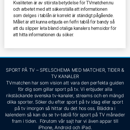
Kvaliteten är av största betydelse för TVmatchen.nu
och arbetet med att säkerställa att informationen
som delges i tablån är korrekt är ständigt pågående.
Målet är att kunna erbjuda en felfri tablå för bandy så
att du slipper leta bland otaliga kanalers hemsidor för
att hitta informationen du söker.
SPORT PÅ TV – SPELSCHEMA MED MATCHER, TIDER &
TV KANALER
TVmatchen har som vision att vara den perfekta guiden
för dig som gillar sport på tv. Vi erbjuder alla
rikstäckande svenska tv-kanaler, streams och en mängd
olika sporter. Söker du efter sport på tv idag eller sport
på tv imorgon så hittar du det hos oss. Bläddra i
kalendern så kan du se tv-tablå för sport på TV månader
fram i tiden. Förutom vår sajt har vi även appar till
iPhone, Android och iPad.