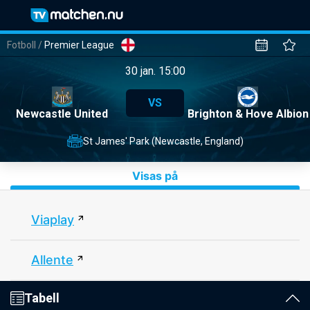
Fotboll
/
Premier League
30 jan. 15:00
VS
Newcastle United
Brighton & Hove Albion
St James' Park (Newcastle, England)
Visas på
Viaplay
Allente
Tabell