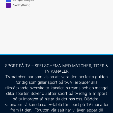
Nedflyttning
SPORT PÅ TV – SPELSCHEMA MED MATCHER, TIDER &
TV KANALER
TVmatchen har som vision att vara den perfekta guiden
för dig som gillar sport på tv. Vi erbjuder alla
rikstäckande svenska tv-kanaler, streams och en mängd
olika sporter. Söker du efter sport på tv idag eller sport
på tv imorgon så hittar du det hos oss. Bläddra i
kalendern så kan du se tv-tablå för sport på TV månader
fram i tiden. Förutom vår sajt har vi även appar till