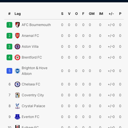
#
Lag
S
V
O
F
GM
IM
+/-
P
1
AFC Bournemouth
0
0
0
0
0
0
+/-0
0
2
Arsenal FC
0
0
0
0
0
0
+/-0
0
3
Aston Villa
0
0
0
0
0
0
+/-0
0
4
Brentford FC
0
0
0
0
0
0
+/-0
0
Brighton & Hove
5
0
0
0
0
0
0
+/-0
0
Albion
6
Chelsea FC
0
0
0
0
0
0
+/-0
0
7
Coventry City
0
0
0
0
0
0
+/-0
0
8
Crystal Palace
0
0
0
0
0
0
+/-0
0
9
Everton FC
0
0
0
0
0
0
+/-0
0
10
Fulham FC
0
0
0
0
0
0
+/-0
0