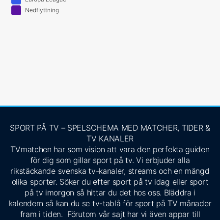
Nedflyttning
SPORT PÅ TV – SPELSCHEMA MED MATCHER, TIDER &
TV KANALER
TVmatchen har som vision att vara den perfekta guiden
för dig som gillar sport på tv. Vi erbjuder alla
rikstäckande svenska tv-kanaler, streams och en mängd
olika sporter. Söker du efter sport på tv idag eller sport
på tv imorgon så hittar du det hos oss. Bläddra i
kalendern så kan du se tv-tablå för sport på TV månader
fram i tiden. Förutom vår sajt har vi även appar till