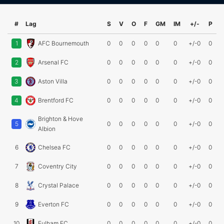
#
Lag
S
V
O
F
GM
IM
+/-
P
1
AFC Bournemouth
0
0
0
0
0
0
+/-0
0
2
Arsenal FC
0
0
0
0
0
0
+/-0
0
3
Aston Villa
0
0
0
0
0
0
+/-0
0
4
Brentford FC
0
0
0
0
0
0
+/-0
0
Brighton & Hove
5
0
0
0
0
0
0
+/-0
0
Albion
6
Chelsea FC
0
0
0
0
0
0
+/-0
0
7
Coventry City
0
0
0
0
0
0
+/-0
0
8
Crystal Palace
0
0
0
0
0
0
+/-0
0
9
Everton FC
0
0
0
0
0
0
+/-0
0
10
Fulham FC
0
0
0
0
0
0
+/-0
0