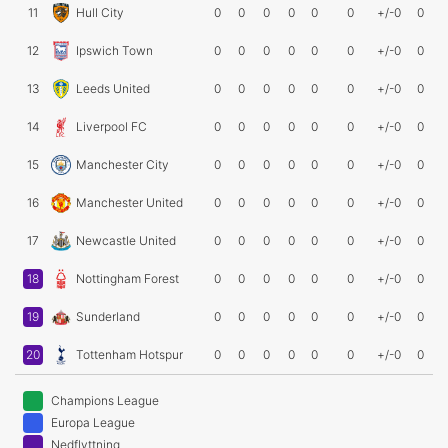
11
Hull City
0
0
0
0
0
0
+/-0
0
12
Ipswich Town
0
0
0
0
0
0
+/-0
0
13
Leeds United
0
0
0
0
0
0
+/-0
0
14
Liverpool FC
0
0
0
0
0
0
+/-0
0
15
Manchester City
0
0
0
0
0
0
+/-0
0
16
Manchester United
0
0
0
0
0
0
+/-0
0
17
Newcastle United
0
0
0
0
0
0
+/-0
0
18
Nottingham Forest
0
0
0
0
0
0
+/-0
0
19
Sunderland
0
0
0
0
0
0
+/-0
0
20
Tottenham Hotspur
0
0
0
0
0
0
+/-0
0
Champions League
Europa League
Nedflyttning