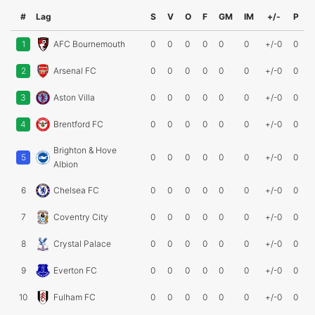
#
Lag
S
V
O
F
GM
IM
+/-
P
1
AFC Bournemouth
0
0
0
0
0
0
+/-0
0
2
Arsenal FC
0
0
0
0
0
0
+/-0
0
3
Aston Villa
0
0
0
0
0
0
+/-0
0
4
Brentford FC
0
0
0
0
0
0
+/-0
0
Brighton & Hove
5
0
0
0
0
0
0
+/-0
0
Albion
6
Chelsea FC
0
0
0
0
0
0
+/-0
0
7
Coventry City
0
0
0
0
0
0
+/-0
0
8
Crystal Palace
0
0
0
0
0
0
+/-0
0
9
Everton FC
0
0
0
0
0
0
+/-0
0
10
Fulham FC
0
0
0
0
0
0
+/-0
0