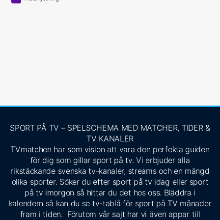
SPORT PÅ TV – SPELSCHEMA MED MATCHER, TIDER &
TV KANALER
TVmatchen har som vision att vara den perfekta guiden
för dig som gillar sport på tv. Vi erbjuder alla
rikstäckande svenska tv-kanaler, streams och en mängd
olika sporter. Söker du efter sport på tv idag eller sport
på tv imorgon så hittar du det hos oss. Bläddra i
kalendern så kan du se tv-tablå för sport på TV månader
fram i tiden. Förutom vår sajt har vi även appar till