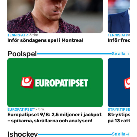
13 tim
augus
TENNIS
ATP
TENNIS
ATP
Inför söndagens spel i Montreal
Inför fredag
Poolspel
Se alla
→
17 tim
au
EUROPATIPSET
STRYKTIPSET
Europatipset 9/8: 2,5 miljoner i jackpot
Stryktipset
– spikarna, skrällarna och analysen!
på 13 rätt o
Ishockey
Se alla
→