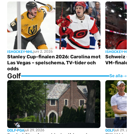
juni 2, 2026
ISHOCKEY
NHL
ISHOCKEY
HOCK
Stanley Cup-finalen 2026: Carolina mot
Schweiz – Fi
Las Vegas – spelschema, TV-tider och
VM-finalen 
odds
Golf
Se alla
→
juli 29, 2026
juli 29, 202
GOLF
PGA
GOLF