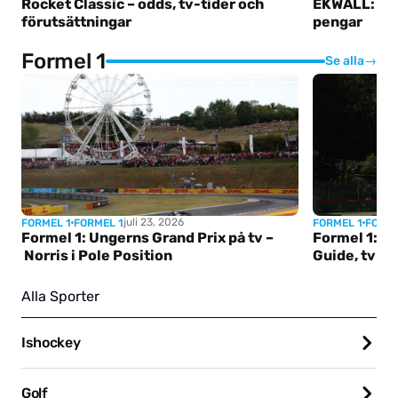
Rocket Classic – odds, tv-tider och
EKWALL: Allt
förutsättningar
pengar
Formel 1
Se alla
→
juli 23, 2026
FORMEL 1
FORMEL 1
FORMEL 1
FORME
Formel 1: Ungerns Grand Prix på tv –
Formel 1: Be
Norris i Pole Position
Guide, tv-ti
Alla Sporter
Ishockey
Golf