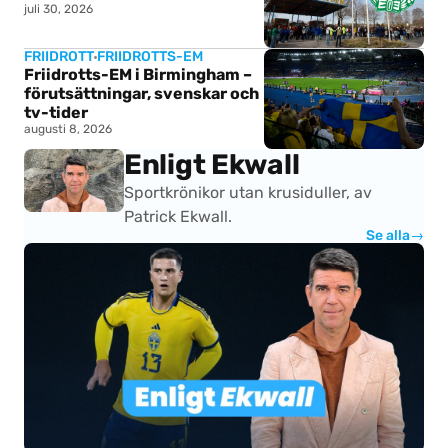
juli 30, 2026
FRIIDROTT
FRIIDROTTS-EM
Friidrotts-EM i Birmingham –
förutsättningar, svenskar och
tv-tider
augusti 8, 2026
Enligt Ekwall
Sportkrönikor utan krusiduller, av
Patrick Ekwall.
Se alla
→