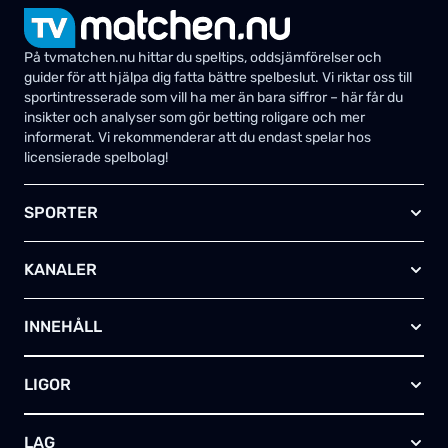
På tvmatchen.nu hittar du speltips, oddsjämförelser och
guider för att hjälpa dig fatta bättre spelbeslut. Vi riktar oss till
sportintresserade som vill ha mer än bara siffror – här får du
insikter och analyser som gör betting roligare och mer
informerat. Vi rekommenderar att du endast spelar hos
licensierade spelbolag!
SPORTER
Fotboll
KANALER
Ishockey
Amerikansk fotboll
Viaplay SE
Basket
INNEHÅLL
TV4 Play Sport Total
Handboll
Kanal 5
Om oss
Rugby
HBO Max (SE)
LIGOR
Kontakta oss
Innebandy
Alla kanaler
Annonsera
Futsal
EFL-cupen
Skapa egen TV-tablå
LAG
Bandy