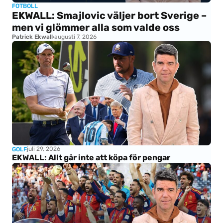
FOTBOLL
EKWALL: Smajlovic väljer bort Sverige –
men vi glömmer alla som valde oss
Patrick Ekwall
augusti 7, 2026
juli 29, 2026
GOLF
EKWALL: Allt går inte att köpa för pengar