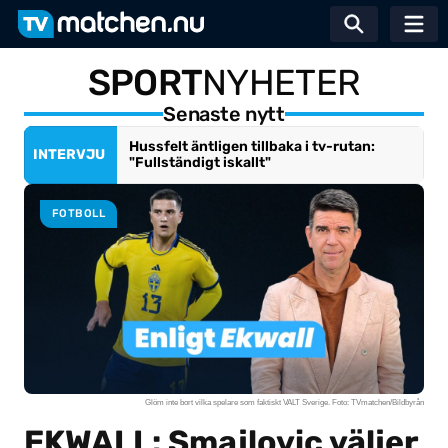
Växla sö
SPORT
NYHETER
Senaste nytt
Hussfelt äntligen tillbaka i tv-rutan:
INTERVJU
"Fullständigt iskallt"
FOTBOLL
Glöm inte bort vilka spelare som faktiskt VALT Sverige. Foto: TVmatchen/Bildbyrån
EKWALL: Smajlovic väljer