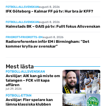
augusti 8, 2026
FOTBOLL
ALLSVENSKAN
IFK Göteborg – Kalmar FF på tv: Hur bra är KFF?
augusti 8, 2026
FOTBOLL
ALLSVENSKAN
Halmstads BK – GAIS på tv: Fullt fokus Allsvenskan
augusti 8, 2026
FRIIDROTT
FRIIDROTTS-EM
Radioreferenten inför EM i Birmingham: ”Det
kommer krylla av svenskar”
Mest lästa
FOTBOLL
ALLSVENSKAN
Avslöjar: AIK kan gå miste om
talangen – FCK vill kapa
affären
juli 29, 2026
FOTBOLL
ETTAN
Avslöjar: Fler spelare kan
lämna klassiska klubben