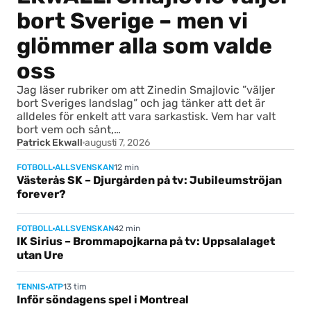
bort Sverige – men vi
glömmer alla som valde
oss
Jag läser rubriker om att Zinedin Smajlovic ”väljer
bort Sveriges landslag” och jag tänker att det är
alldeles för enkelt att vara sarkastisk. Vem har valt
bort vem och sånt,…
Patrick Ekwall
augusti 7, 2026
12 min
FOTBOLL
ALLSVENSKAN
Västerås SK – Djurgården på tv: Jubileumströjan
forever?
42 min
FOTBOLL
ALLSVENSKAN
IK Sirius – Brommapojkarna på tv: Uppsalalaget
utan Ure
13 tim
TENNIS
ATP
Inför söndagens spel i Montreal