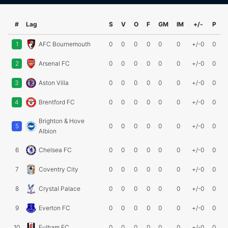
#
Lag
S
V
O
F
GM
IM
+/-
P
1
AFC Bournemouth
0
0
0
0
0
0
+/-0
0
2
Arsenal FC
0
0
0
0
0
0
+/-0
0
3
Aston Villa
0
0
0
0
0
0
+/-0
0
4
Brentford FC
0
0
0
0
0
0
+/-0
0
Brighton & Hove
5
0
0
0
0
0
0
+/-0
0
Albion
6
Chelsea FC
0
0
0
0
0
0
+/-0
0
7
Coventry City
0
0
0
0
0
0
+/-0
0
8
Crystal Palace
0
0
0
0
0
0
+/-0
0
9
Everton FC
0
0
0
0
0
0
+/-0
0
10
Fulham FC
0
0
0
0
0
0
+/-0
0