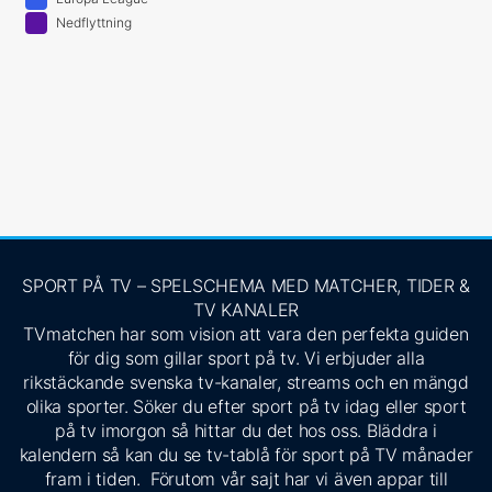
Nedflyttning
SPORT PÅ TV – SPELSCHEMA MED MATCHER, TIDER &
TV KANALER
TVmatchen har som vision att vara den perfekta guiden
för dig som gillar sport på tv. Vi erbjuder alla
rikstäckande svenska tv-kanaler, streams och en mängd
olika sporter. Söker du efter sport på tv idag eller sport
på tv imorgon så hittar du det hos oss. Bläddra i
kalendern så kan du se tv-tablå för sport på TV månader
fram i tiden. Förutom vår sajt har vi även appar till