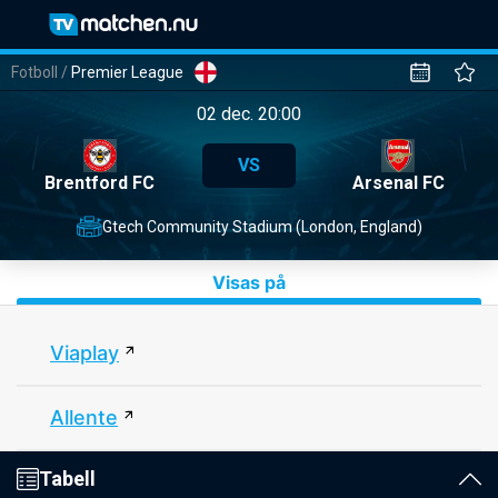
Fotboll
/
Premier League
02 dec. 20:00
VS
Brentford FC
Arsenal FC
Gtech Community Stadium (London, England)
Visas på
Viaplay
Allente
Tabell