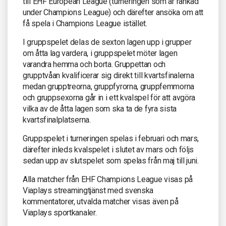
till EHF European League (turneringen som är rankad
under Champions League) och därefter ansöka om att
få spela i Champions League istället.
I gruppspelet delas de sexton lagen upp i grupper
om åtta lag vardera, i gruppspelet möter lagen
varandra hemma och borta. Gruppettan och
grupptvåan kvalificerar sig direkt till kvartsfinalerna
medan grupptreorna, gruppfyrorna, gruppfemmorna
och gruppsexorna går in i ett kvalspel för att avgöra
vilka av de åtta lagen som ska ta de fyra sista
kvartsfinalplatserna.
Gruppspelet i turneringen spelas i februari och mars,
därefter inleds kvalspelet i slutet av mars och följs
sedan upp av slutspelet som spelas från maj till juni.
Alla matcher från EHF Champions League visas på
Viaplays streamingtjänst med svenska
kommentatorer, utvalda matcher visas även på
Viaplays sportkanaler.