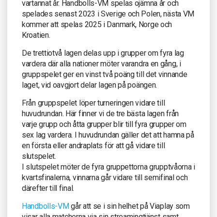
vartannat år. Handbolls-VM spelas ojämna år och
spelades senast 2023 i Sverige och Polen, nästa VM
kommer att spelas 2025 i Danmark, Norge och
Kroatien.
De trettiotvå lagen delas upp i grupper om fyra lag
vardera där alla nationer möter varandra en gång, i
gruppspelet ger en vinst två poäng till det vinnande
laget, vid oavgjort delar lagen på poängen.
Från gruppspelet löper turneringen vidare till
huvudrundan. Här finner vi de tre bästa lagen från
varje grupp och åtta grupper blir till fyra grupper om
sex lag vardera. I huvudrundan gäller det att hamna på
en första eller andraplats för att gå vidare till
slutspelet.
I slutspelet möter de fyra gruppettorna grupptvåorna i
kvartsfinalerna, vinnarna går vidare till semifinal och
därefter till final.
Handbolls-VM
går att se i sin helhet på Viaplay som
visar alla matcherna via sin streamingtjänst samt