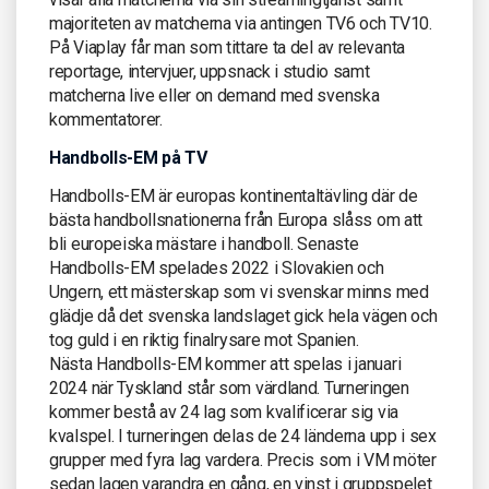
majoriteten av matcherna via antingen TV6 och TV10.
På Viaplay får man som tittare ta del av relevanta
reportage, intervjuer, uppsnack i studio samt
matcherna live eller on demand med svenska
kommentatorer.
Handbolls-EM på TV
Handbolls-EM är europas kontinentaltävling där de
bästa handbollsnationerna från Europa slåss om att
bli europeiska mästare i handboll. Senaste
Handbolls-EM spelades 2022 i Slovakien och
Ungern, ett mästerskap som vi svenskar minns med
glädje då det svenska landslaget gick hela vägen och
tog guld i en riktig finalrysare mot Spanien.
Nästa Handbolls-EM kommer att spelas i januari
2024 när Tyskland står som värdland. Turneringen
kommer bestå av 24 lag som kvalificerar sig via
kvalspel. I turneringen delas de 24 länderna upp i sex
grupper med fyra lag vardera. Precis som i VM möter
sedan lagen varandra en gång, en vinst i gruppspelet