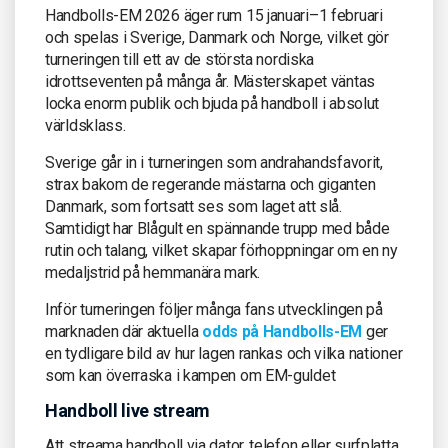
Handbolls-EM 2026 äger rum 15 januari–1 februari
och spelas i Sverige, Danmark och Norge, vilket gör
turneringen till ett av de största nordiska
idrottseventen på många år. Mästerskapet väntas
locka enorm publik och bjuda på handboll i absolut
världsklass.
Sverige går in i turneringen som andrahandsfavorit,
strax bakom de regerande mästarna och giganten
Danmark, som fortsatt ses som laget att slå.
Samtidigt har Blågult en spännande trupp med både
rutin och talang, vilket skapar förhoppningar om en ny
medaljstrid på hemmanära mark.
Inför turneringen följer många fans utvecklingen på
marknaden där aktuella
odds på Handbolls-EM
ger
en tydligare bild av hur lagen rankas och vilka nationer
som kan överraska i kampen om EM-guldet
Handboll live stream
Att streama handboll via dator, telefon eller surfplatta