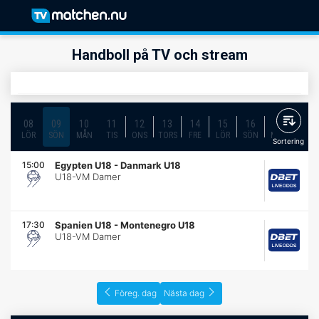
Handboll på TV och stream
08
09
10
11
12
13
14
15
16
17
18
LÖR
SÖN
MÅN
TIS
ONS
TORS
FRE
LÖR
SÖN
MÅN
TIS
Sortering
15:00
Egypten U18
-
Danmark U18
U18-VM Damer
17:30
Spanien U18
-
Montenegro U18
U18-VM Damer
Föreg. dag
Nästa dag