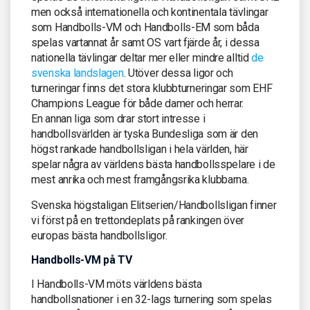
men också internationella och kontinentala tävlingar
som Handbolls-VM och Handbolls-EM som båda
spelas vartannat år samt OS vart fjärde år, i dessa
nationella tävlingar deltar mer eller mindre alltid
de
svenska landslagen
. Utöver dessa ligor och
turneringar finns det stora klubbturneringar som EHF
Champions League för både damer och herrar.
En annan liga som drar stort intresse i
handbollsvärlden är tyska Bundesliga som är den
högst rankade handbollsligan i hela världen, här
spelar några av världens bästa handbollsspelare i de
mest anrika och mest framgångsrika klubbarna.
Svenska högstaligan Elitserien/Handbollsligan finner
vi först på en trettondeplats på rankingen över
europas bästa handbollsligor.
Handbolls-VM på TV
I Handbolls-VM möts världens bästa
handbollsnationer i en 32-lags turnering som spelas