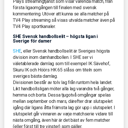
Plays streamingtjänst som visar varenda match, från
första ligaomgången till finalen med svensk
kommentering. Utöver att kunna se alla matcher på
TV4 Play streaming så visas utvalda matcher även på
TV4 Play sportkanaler.
SHE Svensk handbollselit – högsta ligan i
Sverige för damer
SHE
, eller Svensk handbollselit är Sveriges högsta
division inom damhandbollen. I SHE ser vi
väletablerade damlag som till exempel IK Sävehof,
Skuru IK och Höörs HK 65 slåss om titeln som
sveriges bästa damlag.
Divisionen består av tolv lag från runtom hela landet.
Likt handbollsligan möter alla lag varandra två gånger,
hemma och borta. Dessa tjugotvå omgångar spelas
mellan september och mars, därefter drar slutspelet
igång där ligans åtta främsta lag gör upp i slutspelet. I
slutspelet går vinnaren av varje matchserie vidare till
nästa omgång, även här är det bäst av fem matcher
(eller först till tre vinster) som gäller.