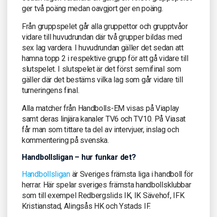
ger två poäng medan oavgjort ger en poäng.
Från gruppspelet går alla gruppettor och grupptvåor
vidare till huvudrundan där två grupper bildas med
sex lag vardera. I huvudrundan gäller det sedan att
hamna topp 2 i respektive grupp för att gå vidare till
slutspelet. I slutspelet är det först semifinal som
gäller där det bestäms vilka lag som går vidare till
turneringens final.
Alla matcher från Handbolls-EM visas på Viaplay
samt deras linjära kanaler TV6 och TV10. På Viasat
får man som tittare ta del av intervjuer, inslag och
kommentering på svenska.
Handbollsligan – hur funkar det?
Handbollsligan
är Sveriges främsta liga i handboll för
herrar. Här spelar sveriges främsta handbollsklubbar
som till exempel Redbergslids IK, IK Sävehof, IFK
Kristianstad, Alingsås HK och Ystads IF.