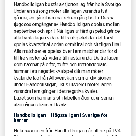
Handbollsligan består av fjorton lag från hela Sverige.
Under en säsong möter alla lagen varandra två
gånger, en gång hemma och en gång borta. Dessa
tjugosex omgångar av Handbollsligan spelas mellan
september och april. När ligan är färdigspelad går de
åtta bästa lagen vidare till slutspelet där det först
spelas kvartsfinal sedan semifinal och slutligen final.
Alla matchserier spelas över fem matcher där först
till tre vinster går vidare till nästa runda. De tre lagen
som hamnar på elfte, tolfte och trettondeplats
hamnar i ett negativt kvalspel där man möter
kvalande lag från Allsvenskan som är divisionen
under Handbollsligan, likt slutspelet möter lagen
varandra fem gånger i det negativa kvalet.
Laget som hamnar sist i tabellen åker ut ur serien
utan någon chans att kvala.
Handbollsligan – Högsta ligan i Sverige för
herrar
Hela säsongen från Handbollsligan går att se på TV4