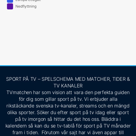
Nedflyttning
SPORT PÅ TV – SPELSCHEMA MED MATCHER, TIDER &
TV KANALER
TVmatchen har som vision att vara den perfekta guiden
för dig som gillar sport på tv. Vi erbjuder alla
rikstäckande svenska tv-kanaler, streams och en mängd
olika sporter. Söker du efter sport på tv idag eller sport
på tv imorgon så hittar du det hos oss. Bläddra i
kalendern så kan du se tv-tablå för sport på TV månader
fram i tiden. Förutom vår sajt har vi även appar till