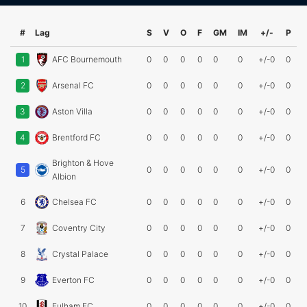
#
Lag
S
V
O
F
GM
IM
+/-
P
1
AFC Bournemouth
0
0
0
0
0
0
+/-0
0
2
Arsenal FC
0
0
0
0
0
0
+/-0
0
3
Aston Villa
0
0
0
0
0
0
+/-0
0
4
Brentford FC
0
0
0
0
0
0
+/-0
0
Brighton & Hove
5
0
0
0
0
0
0
+/-0
0
Albion
6
Chelsea FC
0
0
0
0
0
0
+/-0
0
7
Coventry City
0
0
0
0
0
0
+/-0
0
8
Crystal Palace
0
0
0
0
0
0
+/-0
0
9
Everton FC
0
0
0
0
0
0
+/-0
0
10
Fulham FC
0
0
0
0
0
0
+/-0
0