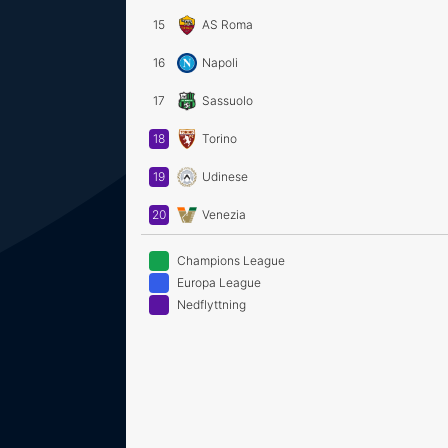
15
AS Roma
16
Napoli
17
Sassuolo
18
Torino
19
Udinese
20
Venezia
Champions League
Europa League
Nedflyttning