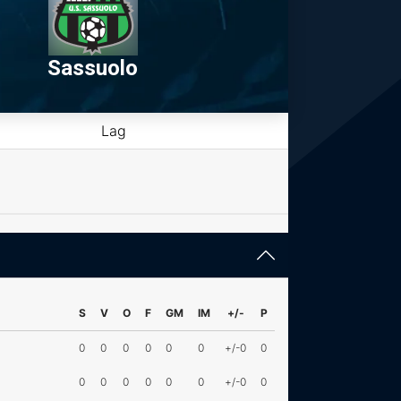
Sassuolo
Lag
S
V
O
F
GM
IM
+/-
P
0
0
0
0
0
0
+/-0
0
0
0
0
0
0
0
+/-0
0