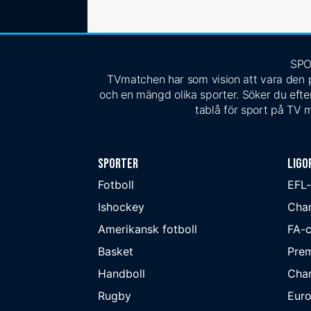
SPO
TVmatchen har som vision att vara den pe
och en mängd olika sporter. Söker du efter
tablå för sport på TV m
Sporter
Ligo
Fotboll
EFL
Ishockey
Cha
Amerikansk fotboll
FA-
Basket
Prem
Handboll
Cha
Rugby
Eur