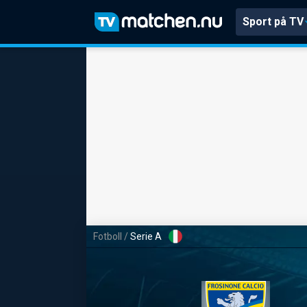
Sport på TV
Fotboll
/
Serie A