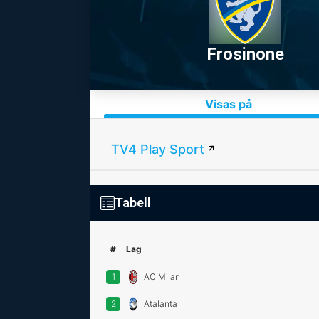
Frosinone
Visas på
TV4 Play Sport
Tabell
#
Lag
1
AC Milan
2
Atalanta