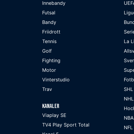
Innebandy
UEF
Futsal
Ligu
Bandy
Bund
Friidrott
Seri
Tennis
La L
Golf
Alls
Fighting
Sve
Motor
Supe
Vinterstudio
Fot
Trav
SHL
NHL
Kanaler
Hoc
Viaplay SE
NBA
TV4 Play Sport Total
NFL