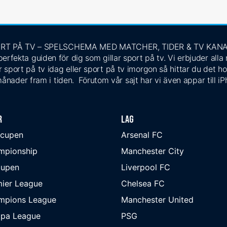
RT PÅ TV – SPELSCHEMA MED MATCHER, TIDER & TV KAN
rfekta guiden för dig som gillar sport på tv. Vi erbjuder alla
 sport på tv idag eller sport på tv imorgon så hittar du det ho
ånader fram i tiden. Förutom vår sajt har vi även appar till i
r
Lag
-cupen
Arsenal FC
mpionship
Manchester City
cupen
Liverpool FC
ier League
Chelsea FC
mpions League
Manchester United
opa League
PSG