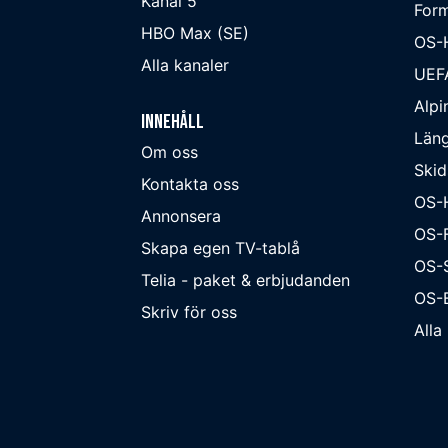
Kanal 5
Form
HBO Max (SE)
OS-
Alla kanaler
UEF
Alpi
Innehåll
Läng
Om oss
Skid
Kontakta oss
OS-
Annonsera
OS-F
Skapa egen TV-tablå
OS-
Telia - paket & erbjudanden
OS-B
Skriv för oss
Alla 