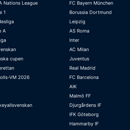
A Nations League
FC Bayern München
e 1
Borussia Dortmund
esliga
Leipzig
e A
AS Roma
iga
Inter
venskan
AC Milan
nska cupen
Juventus
rettan
Real Madrid
bolls-VM 2026
FC Barcelona
AIK
Malmö FF
keyallsvenskan
Djurgårdens IF
IFK Göteborg
Hammarby IF