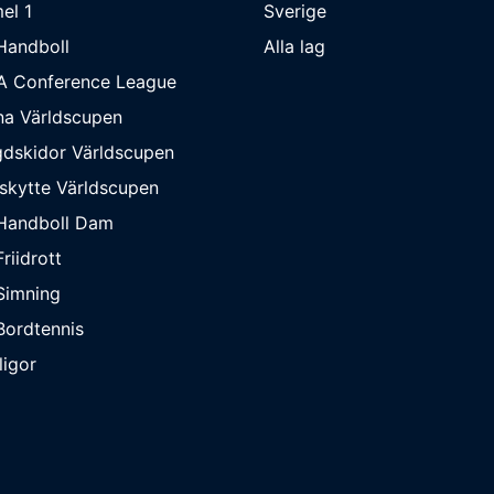
el 1
Sverige
Handboll
Alla lag
A Conference League
na Världscupen
dskidor Världscupen
skytte Världscupen
Handboll Dam
riidrott
Simning
ordtennis
ligor