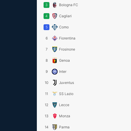
3
Bologna FC
4
Cagliari
5
Como
6
Fiorentina
7
Frosinone
8
Genoa
9
Inter
10
Juventus
11
SS Lazio
12
Lecce
13
Monza
14
Parma