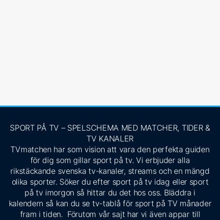
SPORT PÅ TV – SPELSCHEMA MED MATCHER, TIDER &
TV KANALER
TVmatchen har som vision att vara den perfekta guiden
för dig som gillar sport på tv. Vi erbjuder alla
rikstäckande svenska tv-kanaler, streams och en mängd
olika sporter. Söker du efter sport på tv idag eller sport
på tv imorgon så hittar du det hos oss. Bläddra i
kalendern så kan du se tv-tablå för sport på TV månader
fram i tiden. Förutom vår sajt har vi även appar till