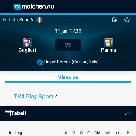
Fotboll
/
Serie A
31 jan. 17:30
VS
Cagliari
Parma
Unipol Domus (Cagliari, Italy)
Visas på
TV4 Play Sport
Tabell
#
Lag
S
V
O
F
GM
IM
+/-
P