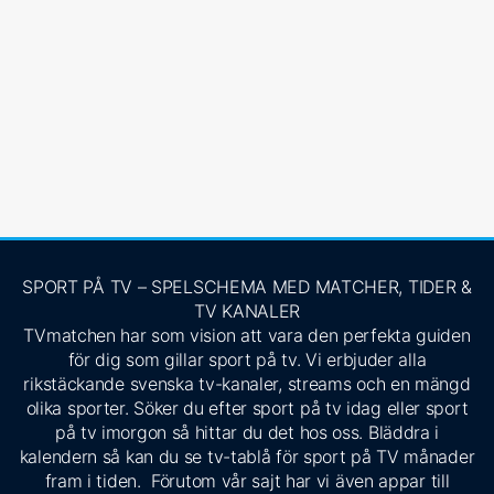
SPORT PÅ TV – SPELSCHEMA MED MATCHER, TIDER &
TV KANALER
TVmatchen har som vision att vara den perfekta guiden
för dig som gillar sport på tv. Vi erbjuder alla
rikstäckande svenska tv-kanaler, streams och en mängd
olika sporter. Söker du efter sport på tv idag eller sport
på tv imorgon så hittar du det hos oss. Bläddra i
kalendern så kan du se tv-tablå för sport på TV månader
fram i tiden. Förutom vår sajt har vi även appar till