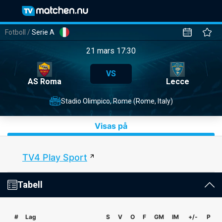
Fotboll
/
Serie A
21 mars 17:30
VS
AS Roma
Lecce
Stadio Olimpico, Rome (Rome, Italy)
Visas på
TV4 Play Sport
Tabell
#
Lag
S
V
O
F
GM
IM
+/-
P