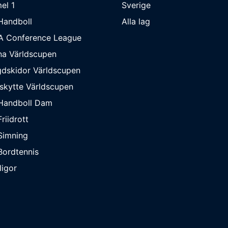
el 1
Sverige
Handboll
Alla lag
A Conference League
na Världscupen
dskidor Världscupen
skytte Världscupen
Handboll Dam
riidrott
Simning
ordtennis
ligor