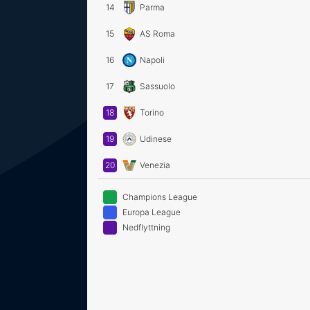
14
Parma
15
AS Roma
16
Napoli
17
Sassuolo
18
Torino
19
Udinese
20
Venezia
Champions League
Europa League
Nedflyttning