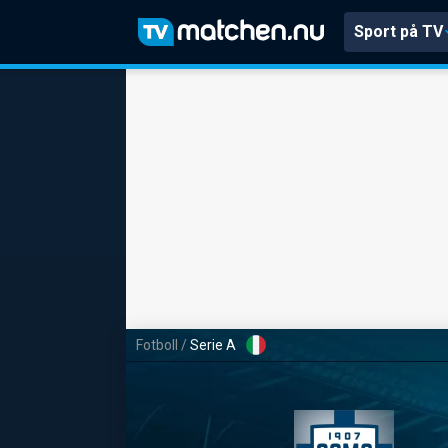
Sport på TV
Fotboll
/
Serie A