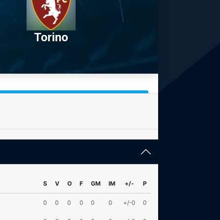
Torino
S
V
O
F
GM
IM
+/-
P
0
0
0
0
0
0
+/-0
0