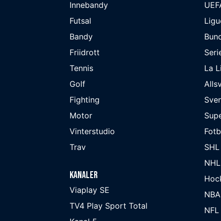
Innebandy
UEF
Futsal
Ligu
Bandy
Bund
Friidrott
Seri
Tennis
La L
Golf
Alls
Fighting
Sve
Motor
Supe
Vinterstudio
Fot
Trav
SHL
NHL
Kanaler
Hoc
Viaplay SE
NBA
TV4 Play Sport Total
NFL