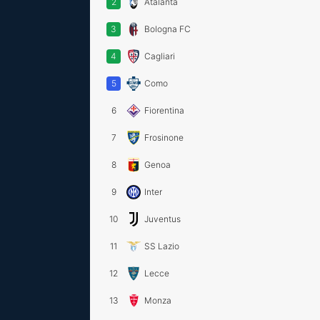
2
Atalanta
3
Bologna FC
4
Cagliari
5
Como
6
Fiorentina
7
Frosinone
8
Genoa
9
Inter
10
Juventus
11
SS Lazio
12
Lecce
13
Monza