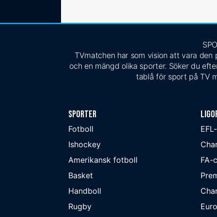
SPO
TVmatchen har som vision att vara den pe
och en mängd olika sporter. Söker du efter
tablå för sport på TV m
Sporter
Ligo
Fotboll
EFL
Ishockey
Cha
Amerikansk fotboll
FA-
Basket
Prem
Handboll
Cha
Rugby
Eur