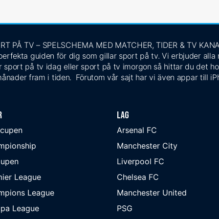
RT PÅ TV – SPELSCHEMA MED MATCHER, TIDER & TV KAN
rfekta guiden för dig som gillar sport på tv. Vi erbjuder alla
 sport på tv idag eller sport på tv imorgon så hittar du det ho
ånader fram i tiden. Förutom vår sajt har vi även appar till i
r
Lag
-cupen
Arsenal FC
mpionship
Manchester City
cupen
Liverpool FC
ier League
Chelsea FC
mpions League
Manchester United
opa League
PSG