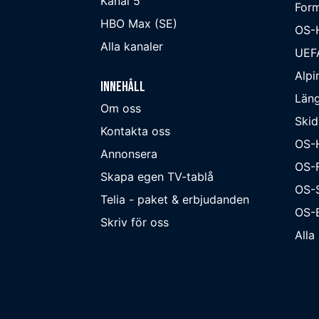
Kanal 5
Form
HBO Max (SE)
OS-
Alla kanaler
UEF
Alpi
Innehåll
Läng
Om oss
Skid
Kontakta oss
OS-
Annonsera
OS-F
Skapa egen TV-tablå
OS-
Telia - paket & erbjudanden
OS-B
Skriv för oss
Alla 