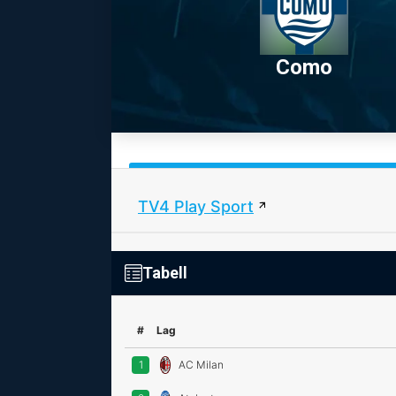
Como
TV4 Play Sport
Tabell
#
Lag
1
AC Milan