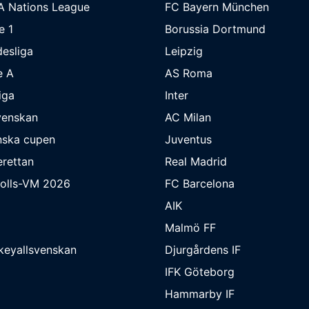
A Nations League
FC Bayern München
e 1
Borussia Dortmund
esliga
Leipzig
e A
AS Roma
iga
Inter
venskan
AC Milan
nska cupen
Juventus
rettan
Real Madrid
bolls-VM 2026
FC Barcelona
AIK
Malmö FF
keyallsvenskan
Djurgårdens IF
IFK Göteborg
Hammarby IF