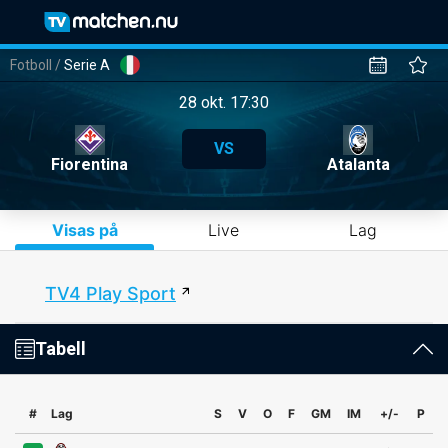
Fotboll
/
Serie A
28 okt. 17:30
VS
Fiorentina
Atalanta
Visas på
Live
Lag
TV4 Play Sport
Tabell
#
Lag
S
V
O
F
GM
IM
+/-
P