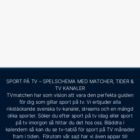
SPORT PÅ TV – SPELSCHEMA MED MATCHER, TIDER &
TV KANALER
TVmatchen har som vision att vara den perfekta guiden
för dig som gillar sport på tv. Vi erbjuder alla
rikstäckande svenska tv-kanaler, streams och en mängd
olika sporter. Söker du efter sport på tv idag eller sport
på tv imorgon så hittar du det hos oss. Bläddra i
kalendern så kan du se tv-tablå för sport på TV månader
fram i tiden. Förutom vår sajt har vi även appar till