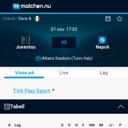
Fotboll
/
Serie A
01 nov. 17:30
VS
Juventus
Napoli
Allianz Stadium (Turin, Italy)
Visas på
Live
Lag
TV4 Play Sport
Tabell
#
Lag
S
V
O
F
GM
IM
+/-
P