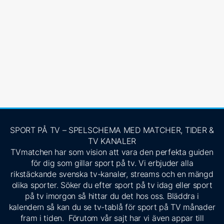
SPORT PÅ TV – SPELSCHEMA MED MATCHER, TIDER &
TV KANALER
TVmatchen har som vision att vara den perfekta guiden
för dig som gillar sport på tv. Vi erbjuder alla
rikstäckande svenska tv-kanaler, streams och en mängd
olika sporter. Söker du efter sport på tv idag eller sport
på tv imorgon så hittar du det hos oss. Bläddra i
kalendern så kan du se tv-tablå för sport på TV månader
fram i tiden. Förutom vår sajt har vi även appar till