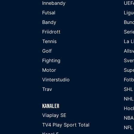
Innebandy
UEF
Futsal
Ligu
Bandy
Bund
Friidrott
Seri
Tennis
La L
Golf
Alls
Fighting
Sve
Motor
Supe
Vinterstudio
Fot
Trav
SHL
NHL
Kanaler
Hoc
Viaplay SE
NBA
TV4 Play Sport Total
NFL