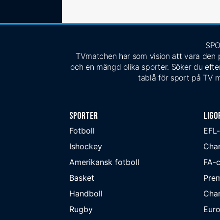
SPO
TVmatchen har som vision att vara den pe
och en mängd olika sporter. Söker du efter
tablå för sport på TV m
Sporter
Ligo
Fotboll
EFL
Ishockey
Cha
Amerikansk fotboll
FA-
Basket
Prem
Handboll
Cha
Rugby
Eur