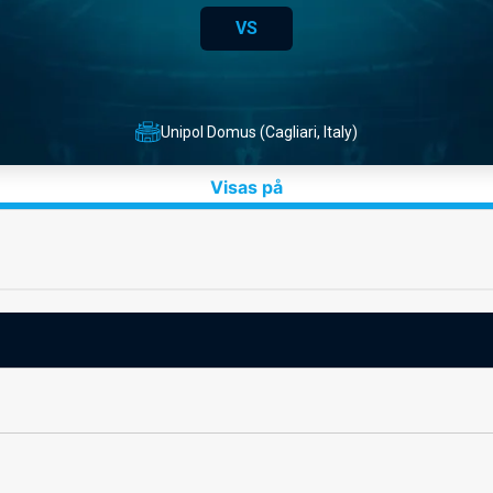
VS
Unipol Domus (Cagliari, Italy)
Visas på