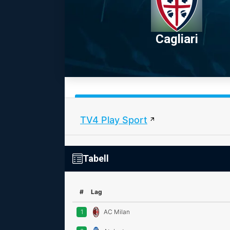
Cagliari
TV4 Play Sport
Tabell
#
Lag
1
AC Milan