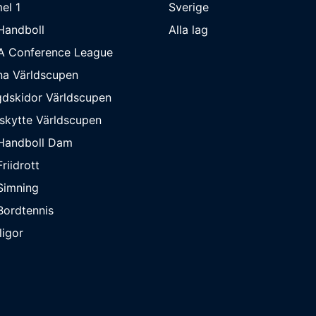
el 1
Sverige
Handboll
Alla lag
A Conference League
na Världscupen
dskidor Världscupen
skytte Världscupen
Handboll Dam
riidrott
Simning
ordtennis
ligor