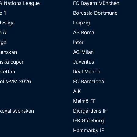
A Nations League
FC Bayern München
e 1
Borussia Dortmund
esliga
Leipzig
e A
AS Roma
iga
Inter
venskan
AC Milan
nska cupen
Juventus
rettan
Real Madrid
bolls-VM 2026
FC Barcelona
AIK
Malmö FF
keyallsvenskan
Djurgårdens IF
IFK Göteborg
Hammarby IF