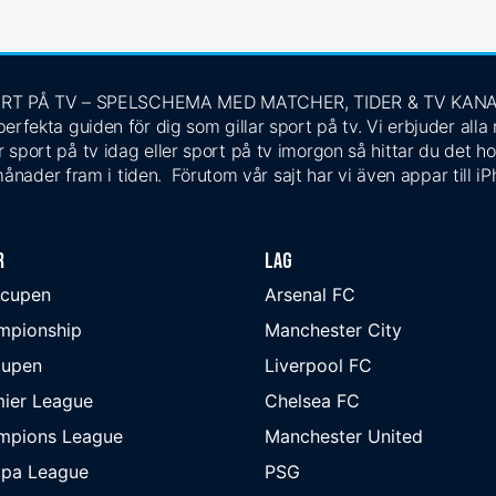
RT PÅ TV – SPELSCHEMA MED MATCHER, TIDER & TV KAN
rfekta guiden för dig som gillar sport på tv. Vi erbjuder alla
 sport på tv idag eller sport på tv imorgon så hittar du det ho
ånader fram i tiden. Förutom vår sajt har vi även appar till i
r
Lag
-cupen
Arsenal FC
mpionship
Manchester City
cupen
Liverpool FC
ier League
Chelsea FC
mpions League
Manchester United
opa League
PSG