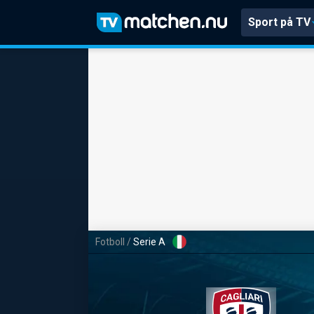
Sport på TV
Fotboll
/
Serie A