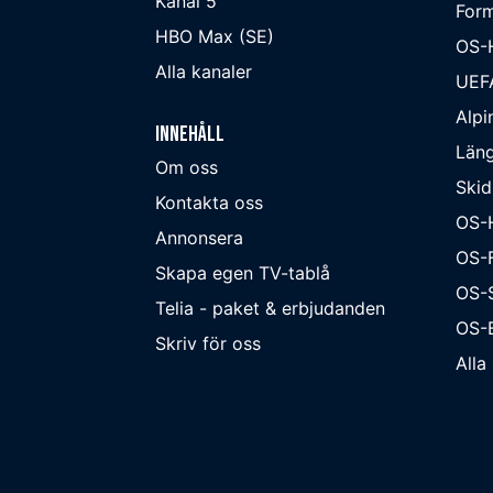
Kanal 5
Form
HBO Max (SE)
OS-
Alla kanaler
UEF
Alpi
Innehåll
Läng
Om oss
Skid
Kontakta oss
OS-
Annonsera
OS-F
Skapa egen TV-tablå
OS-
Telia - paket & erbjudanden
OS-B
Skriv för oss
Alla 