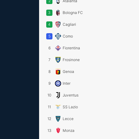
2
Atalanta
3
Bologna FC
4
Cagliari
5
Como
6
Fiorentina
7
Frosinone
8
Genoa
9
Inter
10
Juventus
11
SS Lazio
12
Lecce
13
Monza