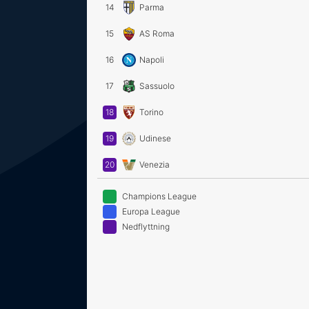
14
Parma
15
AS Roma
16
Napoli
17
Sassuolo
18
Torino
19
Udinese
20
Venezia
Champions League
Europa League
Nedflyttning