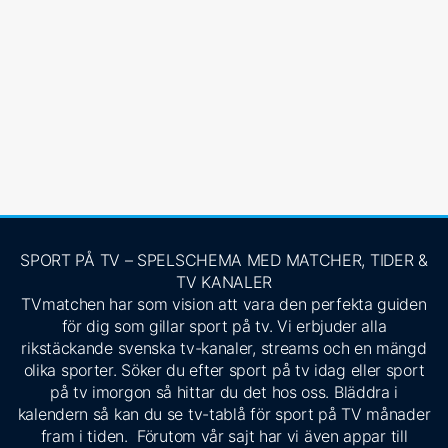
SPORT PÅ TV – SPELSCHEMA MED MATCHER, TIDER &
TV KANALER
TVmatchen har som vision att vara den perfekta guiden
för dig som gillar sport på tv. Vi erbjuder alla
rikstäckande svenska tv-kanaler, streams och en mängd
olika sporter. Söker du efter sport på tv idag eller sport
på tv imorgon så hittar du det hos oss. Bläddra i
kalendern så kan du se tv-tablå för sport på TV månader
fram i tiden. Förutom vår sajt har vi även appar till