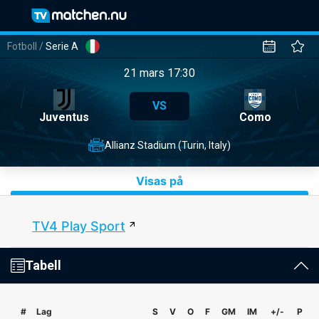
Fotboll
/
Serie A
21 mars 17:30
VS
Juventus
Como
Allianz Stadium (Turin, Italy)
Visas på
TV4 Play Sport
Tabell
#
Lag
S
V
O
F
GM
IM
+/-
P