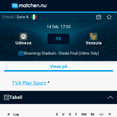
Fotboll
/
Serie A
14 feb. 17:30
VS
Udinese
Venezia
Bluenergy Stadium - Stadio Friuli (Udine, Italy)
Visas på
TV4 Play Sport
Tabell
#
Lag
S
V
O
F
GM
IM
+/-
P