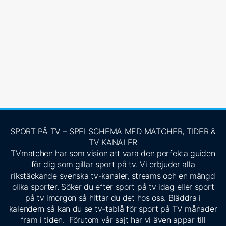
SPORT PÅ TV – SPELSCHEMA MED MATCHER, TIDER &
TV KANALER
TVmatchen har som vision att vara den perfekta guiden
för dig som gillar sport på tv. Vi erbjuder alla
rikstäckande svenska tv-kanaler, streams och en mängd
olika sporter. Söker du efter sport på tv idag eller sport
på tv imorgon så hittar du det hos oss. Bläddra i
kalendern så kan du se tv-tablå för sport på TV månader
fram i tiden. Förutom vår sajt har vi även appar till