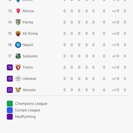
13
Monza
0
0
0
0
0
0
+/-0
0
14
Parma
0
0
0
0
0
0
+/-0
0
15
AS Roma
0
0
0
0
0
0
+/-0
0
16
Napoli
0
0
0
0
0
0
+/-0
0
17
Sassuolo
0
0
0
0
0
0
+/-0
0
18
Torino
0
0
0
0
0
0
+/-0
0
19
Udinese
0
0
0
0
0
0
+/-0
0
20
Venezia
0
0
0
0
0
0
+/-0
0
Champions League
Europa League
Nedflyttning