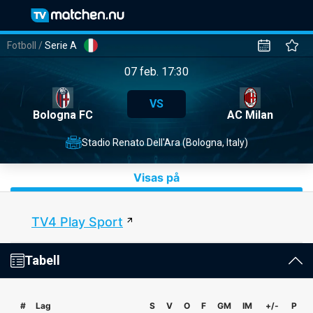
Fotboll
/
Serie A
07 feb. 17:30
VS
Bologna FC
AC Milan
Stadio Renato Dell'Ara (Bologna, Italy)
Visas på
TV4 Play Sport
Tabell
#
Lag
S
V
O
F
GM
IM
+/-
P