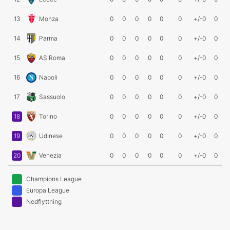
13
Monza
0
0
0
0
0
0
+/-0
0
14
Parma
0
0
0
0
0
0
+/-0
0
15
AS Roma
0
0
0
0
0
0
+/-0
0
16
Napoli
0
0
0
0
0
0
+/-0
0
17
Sassuolo
0
0
0
0
0
0
+/-0
0
18
Torino
0
0
0
0
0
0
+/-0
0
19
Udinese
0
0
0
0
0
0
+/-0
0
20
Venezia
0
0
0
0
0
0
+/-0
0
Champions League
Europa League
Nedflyttning