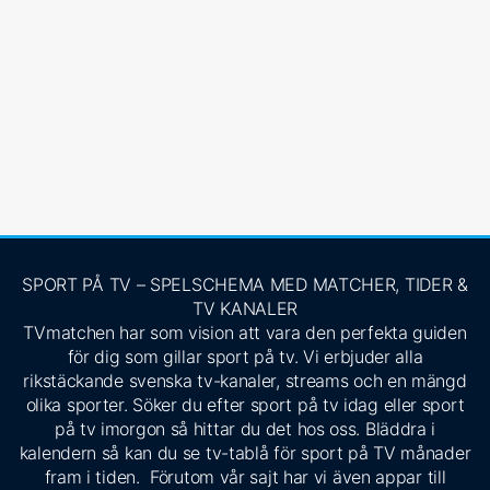
SPORT PÅ TV – SPELSCHEMA MED MATCHER, TIDER &
TV KANALER
TVmatchen har som vision att vara den perfekta guiden
för dig som gillar sport på tv. Vi erbjuder alla
rikstäckande svenska tv-kanaler, streams och en mängd
olika sporter. Söker du efter sport på tv idag eller sport
på tv imorgon så hittar du det hos oss. Bläddra i
kalendern så kan du se tv-tablå för sport på TV månader
fram i tiden. Förutom vår sajt har vi även appar till