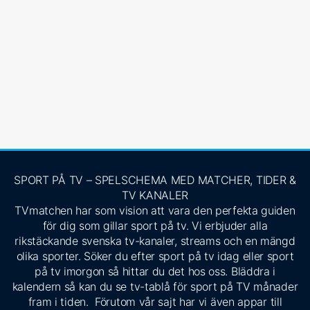
SPORT PÅ TV – SPELSCHEMA MED MATCHER, TIDER &
TV KANALER
TVmatchen har som vision att vara den perfekta guiden
för dig som gillar sport på tv. Vi erbjuder alla
rikstäckande svenska tv-kanaler, streams och en mängd
olika sporter. Söker du efter sport på tv idag eller sport
på tv imorgon så hittar du det hos oss. Bläddra i
kalendern så kan du se tv-tablå för sport på TV månader
fram i tiden. Förutom vår sajt har vi även appar till