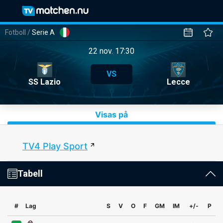
Fotboll
/
Serie A
22 nov. 17:30
VS
SS Lazio
Lecce
Visas på
TV4 Play Sport
Tabell
#
Lag
S
V
O
F
GM
IM
+/-
P