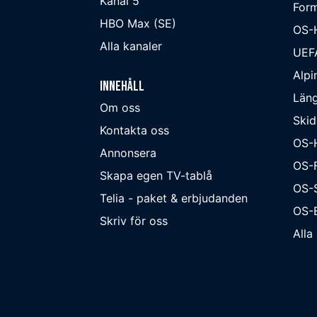
Kanal 5
Form
HBO Max (SE)
OS-
Alla kanaler
UEF
Alpi
Innehåll
Läng
Om oss
Skid
Kontakta oss
OS-
Annonsera
OS-F
Skapa egen TV-tablå
OS-
Telia - paket & erbjudanden
OS-B
Skriv för oss
Alla 