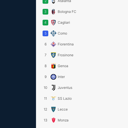
2
Atalanta
3
Bologna FC
4
Cagliari
5
Como
6
Fiorentina
7
Frosinone
8
Genoa
9
Inter
10
Juventus
11
SS Lazio
12
Lecce
13
Monza