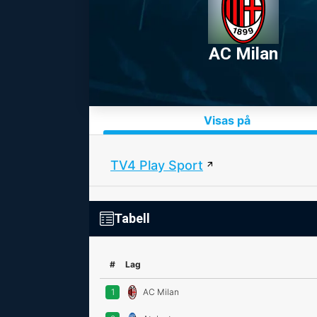
AC Milan
Visas på
TV4 Play Sport
Tabell
#
Lag
1
AC Milan