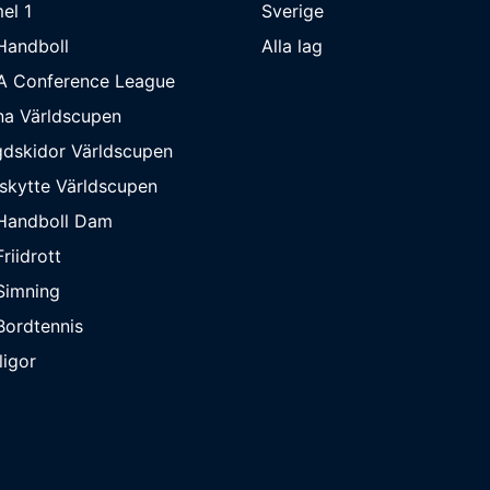
el 1
Sverige
Handboll
Alla lag
A Conference League
na Världscupen
dskidor Världscupen
skytte Världscupen
Handboll Dam
riidrott
Simning
ordtennis
ligor