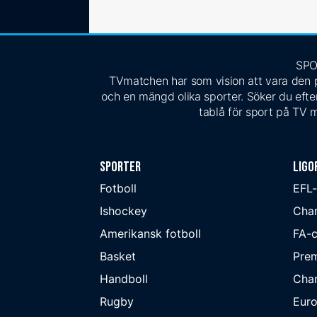
SPO
TVmatchen har som vision att vara den pe
och en mängd olika sporter. Söker du efter
tablå för sport på TV m
Sporter
Ligo
Fotboll
EFL
Ishockey
Cha
Amerikansk fotboll
FA-
Basket
Prem
Handboll
Cha
Rugby
Eur