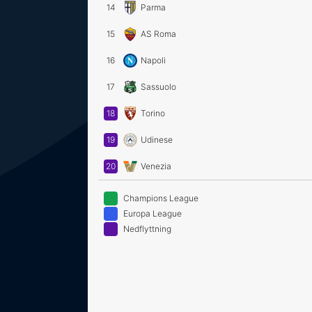
14
Parma
15
AS Roma
16
Napoli
17
Sassuolo
18
Torino
19
Udinese
20
Venezia
Champions League
Europa League
Nedflyttning