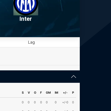
Inter
Lag
S
V
O
F
GM
IM
+/-
P
0
0
0
0
0
0
+/-0
0