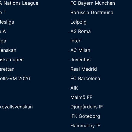
A Nations League
FC Bayern München
e 1
Borussia Dortmund
esliga
Leipzig
e A
AS Roma
iga
Inter
venskan
AC Milan
nska cupen
Juventus
rettan
Real Madrid
bolls-VM 2026
FC Barcelona
AIK
Malmö FF
keyallsvenskan
Djurgårdens IF
IFK Göteborg
Hammarby IF