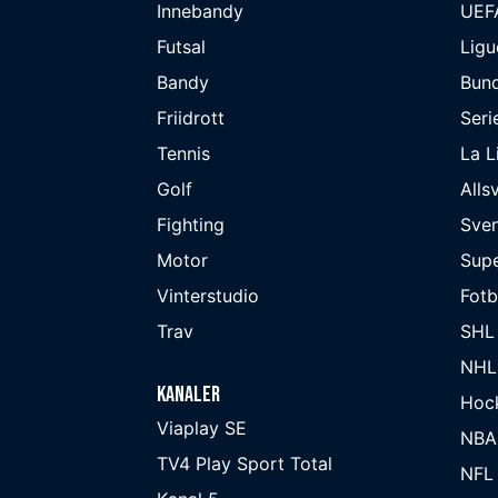
Innebandy
UEF
Futsal
Ligu
Bandy
Bund
Friidrott
Seri
Tennis
La L
Golf
Alls
Fighting
Sve
Motor
Supe
Vinterstudio
Fot
Trav
SHL
NHL
Kanaler
Hoc
Viaplay SE
NBA
TV4 Play Sport Total
NFL