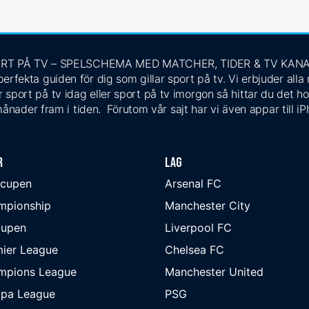
RT PÅ TV – SPELSCHEMA MED MATCHER, TIDER & TV KAN
rfekta guiden för dig som gillar sport på tv. Vi erbjuder alla
 sport på tv idag eller sport på tv imorgon så hittar du det ho
ånader fram i tiden. Förutom vår sajt har vi även appar till i
r
Lag
-cupen
Arsenal FC
mpionship
Manchester City
cupen
Liverpool FC
ier League
Chelsea FC
mpions League
Manchester United
opa League
PSG