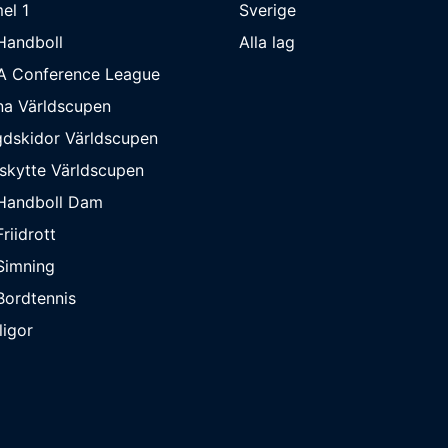
el 1
Sverige
Handboll
Alla lag
A Conference League
na Världscupen
dskidor Världscupen
skytte Världscupen
Handboll Dam
riidrott
Simning
ordtennis
ligor