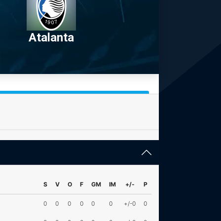
Atalanta
S
V
O
F
GM
IM
+/-
P
0
0
0
0
0
0
+/-0
0