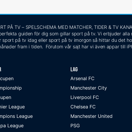
RT PÅ TV – SPELSCHEMA MED MATCHER, TIDER & TV KAN
rfekta guiden för dig som gillar sport på tv. Vi erbjuder alla
 sport på tv idag eller sport på tv imorgon så hittar du det ho
ånader fram i tiden. Förutom vår sajt har vi även appar till i
r
Lag
-cupen
Arsenal FC
mpionship
Manchester City
cupen
Liverpool FC
ier League
Chelsea FC
mpions League
Manchester United
opa League
PSG