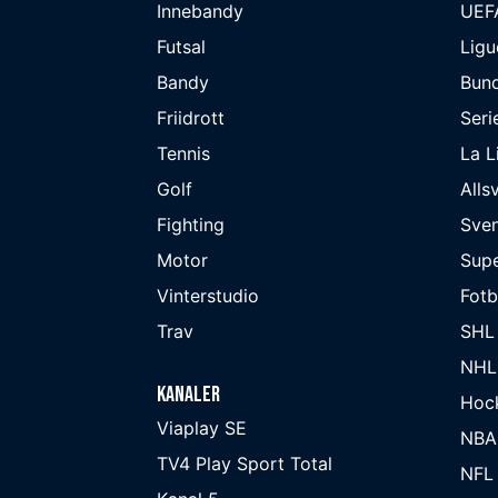
Innebandy
UEF
Futsal
Ligu
Bandy
Bund
Friidrott
Seri
Tennis
La L
Golf
Alls
Fighting
Sve
Motor
Supe
Vinterstudio
Fot
Trav
SHL
NHL
Kanaler
Hoc
Viaplay SE
NBA
TV4 Play Sport Total
NFL