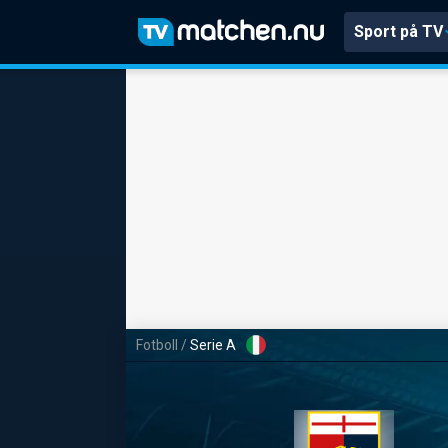
Sport på TV
Fotboll
/
Serie A