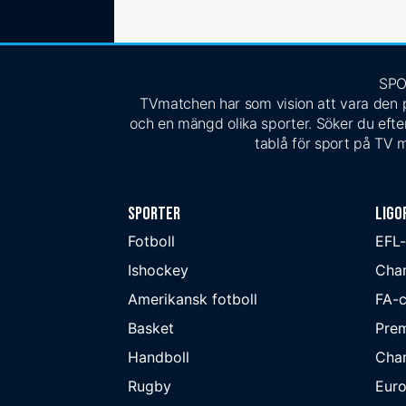
SPO
TVmatchen har som vision att vara den pe
och en mängd olika sporter. Söker du efter
tablå för sport på TV m
Sporter
Ligo
Fotboll
EFL
Ishockey
Cha
Amerikansk fotboll
FA-
Basket
Prem
Handboll
Cha
Rugby
Eur