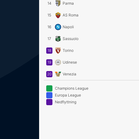
14
Parma
15
AS Roma
16
Napoli
17
Sassuolo
18
Torino
19
Udinese
20
Venezia
Champions League
Europa League
Nedflyttning