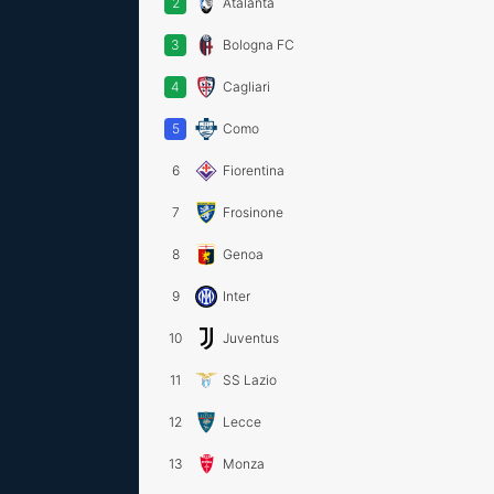
2
Atalanta
3
Bologna FC
4
Cagliari
5
Como
6
Fiorentina
7
Frosinone
8
Genoa
9
Inter
10
Juventus
11
SS Lazio
12
Lecce
13
Monza