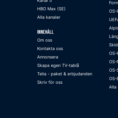
Kanal 5
Form
HBO Max (SE)
OS-
Alla kanaler
UEF
Alpi
Innehåll
Läng
Om oss
Skid
Kontakta oss
OS-
Annonsera
OS-F
Skapa egen TV-tablå
OS-
Telia - paket & erbjudanden
OS-B
Skriv för oss
Alla 