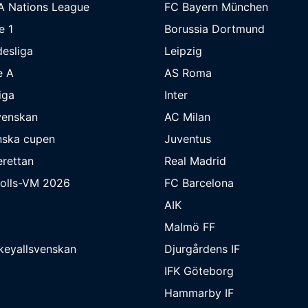
A Nations League
FC Bayern München
e 1
Borussia Dortmund
esliga
Leipzig
e A
AS Roma
iga
Inter
venskan
AC Milan
nska cupen
Juventus
rettan
Real Madrid
bolls-VM 2026
FC Barcelona
AIK
Malmö FF
keyallsvenskan
Djurgårdens IF
IFK Göteborg
Hammarby IF