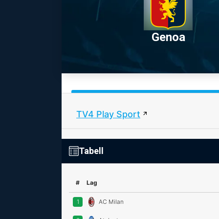
Genoa
TV4 Play Sport
Tabell
#
Lag
1
AC Milan