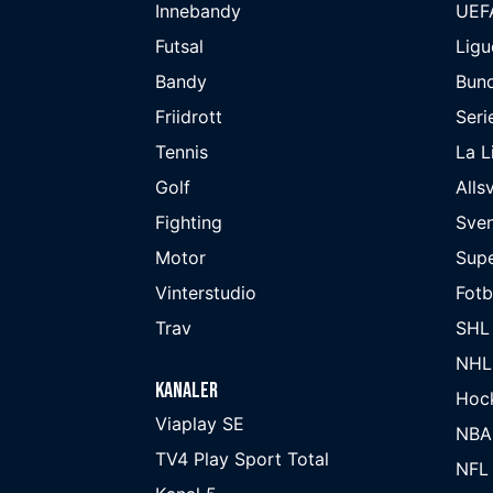
Innebandy
UEF
Futsal
Ligu
Bandy
Bund
Friidrott
Seri
Tennis
La L
Golf
Alls
Fighting
Sve
Motor
Supe
Vinterstudio
Fot
Trav
SHL
NHL
Kanaler
Hoc
Viaplay SE
NBA
TV4 Play Sport Total
NFL