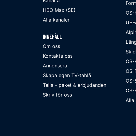
Kanal 5
Form
HBO Max (SE)
OS-
Alla kanaler
UEF
Alpi
Innehåll
Läng
Om oss
Skid
Kontakta oss
OS-
Annonsera
OS-F
Skapa egen TV-tablå
OS-
Telia - paket & erbjudanden
OS-B
Skriv för oss
Alla 