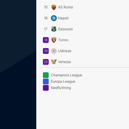
15
AS Roma
16
Napoli
17
Sassuolo
18
Torino
19
Udinese
20
Venezia
Champions League
Europa League
Nedflyttning