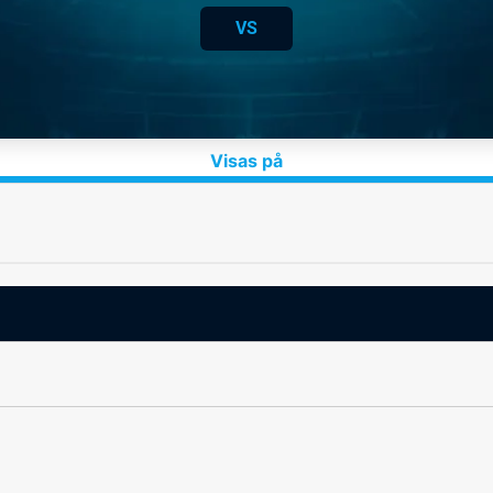
VS
Visas på