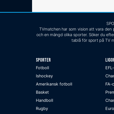
SPO
TVmatchen har som vision att vara den pe
och en mängd olika sporter. Söker du efter
tablå för sport på TV m
Sporter
Ligo
Fotboll
EFL
Ishockey
Cha
Amerikansk fotboll
FA-
Basket
Prem
Handboll
Cha
Rugby
Eur