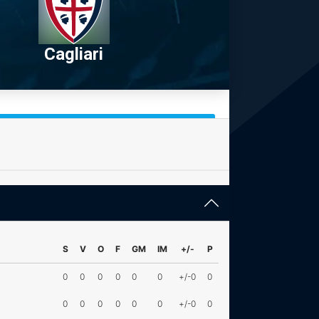
Cagliari
S
V
O
F
GM
IM
+/-
P
0
0
0
0
0
0
+/-0
0
0
0
0
0
0
0
+/-0
0