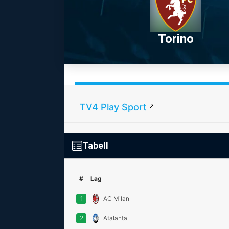
Torino
TV4 Play Sport
Tabell
#
Lag
1
AC Milan
2
Atalanta