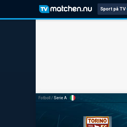
Sport på TV
Fotboll
/
Serie A