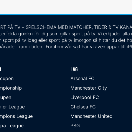
RT PÅ TV – SPELSCHEMA MED MATCHER, TIDER & TV KAN
rfekta guiden för dig som gillar sport på tv. Vi erbjuder alla
 sport på tv idag eller sport på tv imorgon så hittar du det ho
ånader fram i tiden. Förutom vår sajt har vi även appar till i
r
Lag
-cupen
Arsenal FC
mpionship
Manchester City
cupen
Liverpool FC
ier League
Chelsea FC
mpions League
Manchester United
opa League
PSG