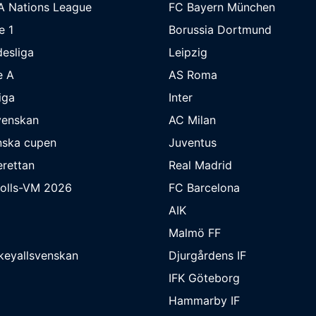
A Nations League
FC Bayern München
e 1
Borussia Dortmund
esliga
Leipzig
e A
AS Roma
iga
Inter
venskan
AC Milan
nska cupen
Juventus
rettan
Real Madrid
bolls-VM 2026
FC Barcelona
AIK
Malmö FF
keyallsvenskan
Djurgårdens IF
IFK Göteborg
Hammarby IF