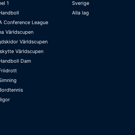
el 1
Sverige
Handboll
Alla lag
A Conference League
na Världscupen
dskidor Världscupen
skytte Världscupen
Handboll Dam
riidrott
Simning
ordtennis
ligor