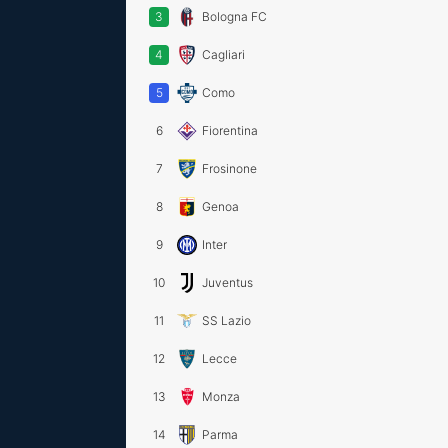
3
Bologna FC
4
Cagliari
5
Como
6
Fiorentina
7
Frosinone
8
Genoa
9
Inter
10
Juventus
11
SS Lazio
12
Lecce
13
Monza
14
Parma