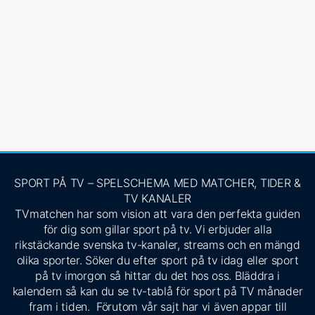
SPORT PÅ TV – SPELSCHEMA MED MATCHER, TIDER &
TV KANALER
TVmatchen har som vision att vara den perfekta guiden
för dig som gillar sport på tv. Vi erbjuder alla
rikstäckande svenska tv-kanaler, streams och en mängd
olika sporter. Söker du efter sport på tv idag eller sport
på tv imorgon så hittar du det hos oss. Bläddra i
kalendern så kan du se tv-tablå för sport på TV månader
fram i tiden. Förutom vår sajt har vi även appar till