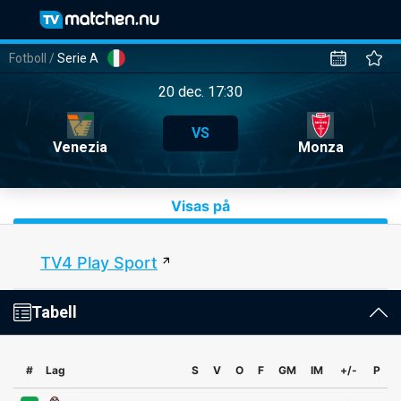
Fotboll
/
Serie A
20 dec. 17:30
VS
Venezia
Monza
Visas på
TV4 Play Sport
Tabell
#
Lag
S
V
O
F
GM
IM
+/-
P